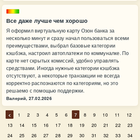
Все даже лучше чем хорошо
Я оформил виртуальную карту Озон банка за
несколько минут и сразу начал пользоваться всеми
преимуществами, выбрал базовые категории
кэшбэка, настроил автоплатежи по коммуналке. По
карте нет скрытых комиссий, удобно управлять
средствами. Иногда нужные категории кэшбэка
отсутствуют, а некоторые транзакции не всегда
корректно распознаются по категориям, но это
решаемо с помощью поддержки.
Валерий,
27.02.2026
<
1
2
3
4
5
6
7
8
9
10
11
12
13
14
15
16
17
18
19
20
21
22
23
24
25
26
27
28
29
30
31
32
33
34