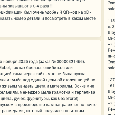
Эле
ены завышают в 3-4 раза !!!.
sal
пецификации был очень удобный QR-код на 3D-
казать номер детали и посмотреть в каком месте
115
д. 
Шо
Мно
+7 
Реж
пн-
е ноября 2025 года (заказ № 00000321456).
Эле
ebel, так как боялась ошибиться или
sal
ацией сама через сайт - мне не была нужна
127
ики и тумба под единой цельной столешницей по
161
 живьем увидеть цвета и материалы. Эскиз мне
Шо
ожеланиям, менеджер была грамотна и терпелива
Мно
вета, ручек, фурнитуры, как без этого!).
+7 
запуском в производство вам направляют по почте
Реж
с размерами, который получился по итогам
пн-