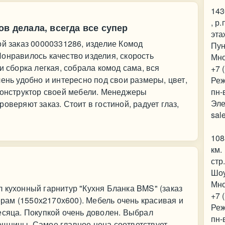
143
, р
ов делала, всегда все супер
эта
ой заказ 00000331286, изделие Комод
Пун
онравилось качество изделия, скорость
Мно
и сборка легкая, собрала комод сама, вся
+7 
ень удобно и интересно под свои размеры, цвет,
Реж
конструктор своей мебели. Менеджеры
пн-
Эле
оверяют заказ. Стоит в гостиной, радует глаз,
sal
108
км.
стр
Шо
Мно
 кухонный гарнитур "Кухня Бланка BMS" (заказ
+7 
ам (1550х2170х600). Мебель очень красивая и
Реж
есяца. Покупкой очень доволен. Выбрал
пн-
ешницы. Самое главное цена соответствует