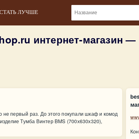
 СТАТЬ ЛУЧШЕ
hop.ru интернет-магазин —
be
ма
 не первый раз. До этого покупали шкаф и комод
www
, изделие Тумба Винтер BMS (700х630х320),
Кон