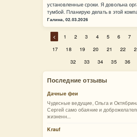
установленные сроки. Я довольна орг
тумбой. Планирую делать в этой комп
Галина,
02.03.2026
<
1
2
3
4
5
6
7
17
18
19
20
21
22
2
32
33
34
35
36
Последние отзывы
Дачные феи
Чудесные ведущие, Ольга и Октябрина
Сергей само обаяние и доброжелател
жизненн...
Krauf