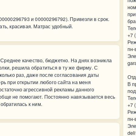
пож
ном
при
 00000296793 и 00000296792). Привезли в срок.
бра
ать, красивая. Матрас удобный.
Тел
+7 
Реж
пн-
Эле
Среднее качество, бюджетно. На днях возникла
gar
лки, решила обратиться в ту же фирму. С
сколько раз, даже после согласования даты
Отд
ерь при открытии любого сайта на меня
В п
остаточно агрессивной рекламы данного
под
обще не помогают. Постоянно навязывается весь
Тел
 обратилась к ним.
+7 
Реж
пн-
Эле
del