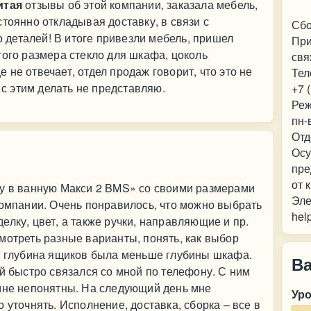
итая
отзывы об этой компании, заказала мебель,
тоянно откладывая доставку, в связи с
Сбо
то деталей! В итоге привезли мебель, пришел
При
того размера стекло для шкафа, цоколь
свя
не отвечает, отдел продаж говорит, что это не
Тел
 с этим делать не представляю.
+7 
Реж
пн-
Отд
Осу
пре
от 
бу в ванную Макси 2 BMS» со своими размерами
Эле
компании. Очень понравилось, что можно выбрать
hel
лку, цвет, а также ручки, направляющие и пр.
мотреть разные варианты, понять, как выбор
бы глубина ящиков была меньше глубины шкафа.
В
ый быстро связался со мной по телефону. С ним
 мне непонятны. На следующий день мне
Ур
 уточнять. Исполнение, доставка, сборка – все в