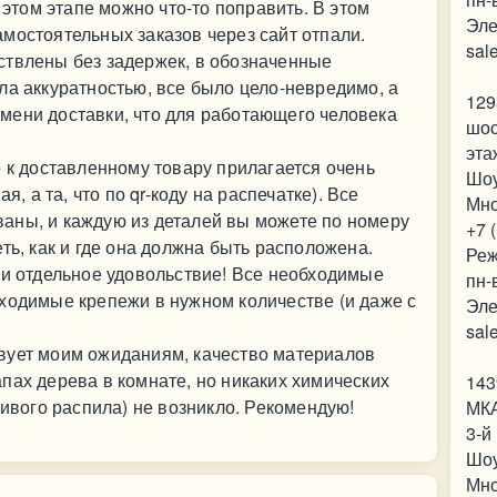
 этом этапе можно что-то поправить. В этом
Эле
мостоятельных заказов через сайт отпали.
sal
ствлены без задержек, в обозначенные
ла аккуратностью, все было цело-невредимо, а
129
мени доставки, что для работающего человека
шос
эта
о к доставленному товару прилагается очень
Шо
я, а та, что по qr-коду на распечатке). Все
Мно
аны, и каждую из деталей вы можете по номеру
+7 
ть, как и где она должна быть расположена.
Реж
ки отдельное удовольствие! Все необходимые
пн-
ходимые крепежи в нужном количестве (и даже с
Эле
sal
вует моим ожиданиям, качество материалов
пах дерева в комнате, но никаких химических
143
ривого распила) не возникло. Рекомендую!
МКА
3-й
Шо
Мно