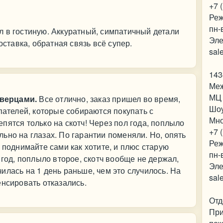
+7 
Реж
пн-
 в гостиную. Аккуратный, симпатичный детали
Эле
оставка, обратная связь всё супер.
sal
143
Меж
МЦ 
верцами.
Все отлично, заказ пришел во время,
Шо
пателей, которые собираются покупать с
Мно
пятся только на скотч! Через пол года, поплыло
+7 
ьно на глазах. По гарантии поменяли. Но, опять
Реж
 поднимайте сами как хотите, и плюс старую
пн-
 год, поплыло второе, скотч вообще не держал,
Эле
илась на 1 день раньше, чем это случилось. На
sal
енсировать отказались.
Отд
При