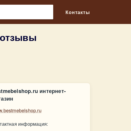
🔎
Контакты
 отзывы
stmebelshop.ru интернет-
газин
.bestmebelshop.ru
тактная информация: