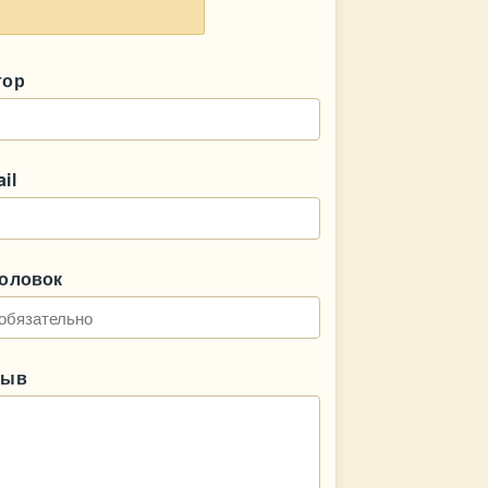
тор
il
головок
зыв