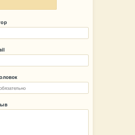
тор
il
головок
зыв