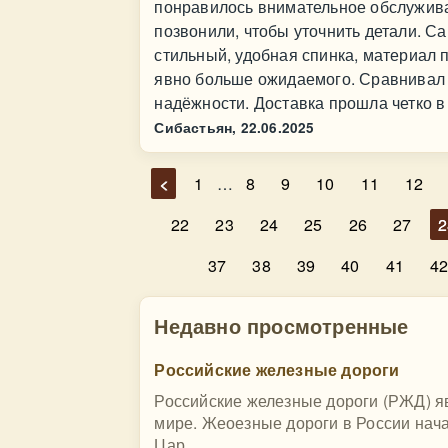
понравилось внимательное обслужива
позвонили, чтобы уточнить детали. Са
стильный, удобная спинка, материал п
явно больше ожидаемого. Сравнивал 
надёжности. Доставка прошла четко в 
Сибастьян,
22.06.2025
<
1
…
8
9
10
11
12
22
23
24
25
26
27
2
37
38
39
40
41
4
Недавно просмотренные
Российские железные дороги
Российские железные дороги (РЖД) я
мире. Жеоезные дороги в России нача
Цар...