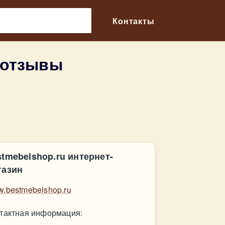
🔎
Контакты
 отзывы
stmebelshop.ru интернет-
газин
.bestmebelshop.ru
тактная информация: