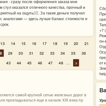
ние - сразу после оформления заказа мне
м стул оказался отличного качества, прочный и
Сбо
риятный на ощупь👍🏼. За такие деньги получил
При
с аналогами — здесь лучше баланс стоимости и
свя
срок.
Тел
+7 
Реж
пн-
13
14
15
16
17
18
19
20
21
Отд
Осу
8
29
30
31
32
33
34
35
36
пре
2
43
44
45
46
47
48
…
>
от 
Эле
hel
В
вляются самой крупной сетью железных дорог в
ли прокладываться еще в начале XIX века пр
Ур