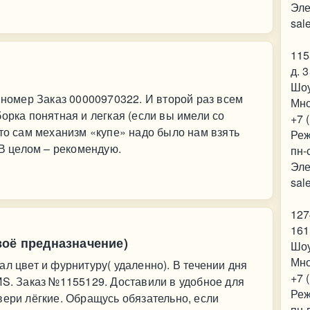
Эле
sal
115
д. 
Шо
, номер Заказ 00000970322. И второй раз всем
Мно
орка понятная и легкая (если вы имели со
+7 
что сам механизм «купе» надо было нам взять
Реж
 В целом – рекомендую.
пн-
Эле
sal
127
161
воё предназначение)
Шо
Мно
л цвет и фурнитуру( удаленно). В течении дня
+7 
MS. Заказ №1155129. Доставили в удобное для
Реж
вери лёгкие. Обращусь обязательно, если
пн-