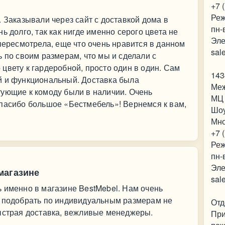
+7 
Реж
. Заказывали через сайт с доставкой дома в
пн-
ь долго, так как нигде именно серого цвета не
Эле
 пересмотрела, еще что очень нравится в данном
sal
ь по своим размерам, что мы и сделали с
цвету к гардеробной, просто один в один. Сам
143
й и функциональный. Доставка была
Меж
тующие к комоду были в наличии. Очень
МЦ 
Спасибо большое «Бестмебель»! Вернемся к вам,
Шо
Мно
+7 
Реж
пн-
Эле
магазине
sal
 именно в магазине BestMebel. Нам очень
о подобрать по индивидуальным размерам не
Отд
быстрая доставка, вежливые менеджеры.
При