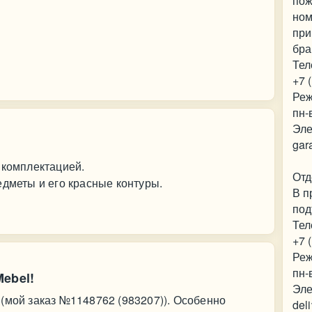
пож
ном
при
бра
Тел
+7 
Реж
пн-
Эле
gar
 комплектацией.
Отд
едметы и его красные контуры.
В п
под
Тел
+7 
Реж
пн-
ebel!
Эле
(мой заказ №1148762 (983207)). Особенно
del