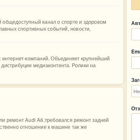
 общедоступный канал о спорте и здоровом
Ав
главных спортивных событий, новости,
Ema
х интернет-компаний. Объединяет крупнейший
 дистрибуции медиаконтента. Ролики на
За
От
ли ремонт Audi A6,требовался ремонт задней
бственно отношение к машине так же