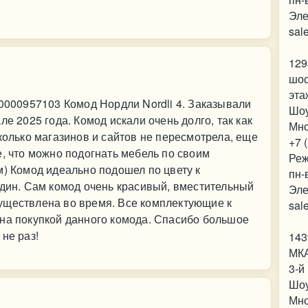
Эле
sal
129
шос
эта
00000957103 Комод Нордли Nordli 4. Заказывали
Шо
ле 2025 года. Комод искали очень долго, так как
Мно
колько магазинов и сайтов не пересмотрела, еще
+7 
е, что можно подогнать мебель по своим
Реж
м) Комод идеально подошел по цвету к
пн-
один. Сам комод очень красивый, вместительный
Эле
уществлена во время. Все комплектующие к
sal
ьна покупкой данного комода. Спасибо большое
не раз!
143
МКА
3-й
Шо
Мно