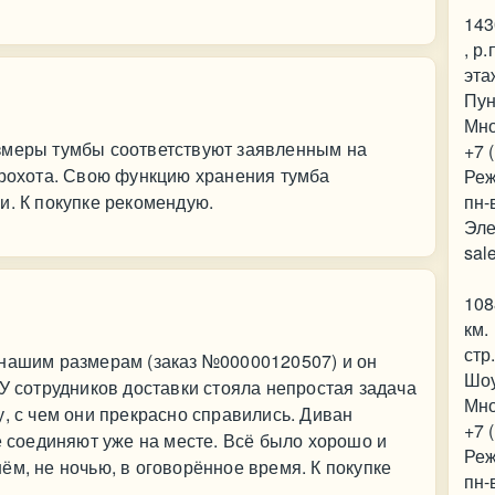
143
, р
эта
Пун
Мно
змеры тумбы соответствуют заявленным на
+7 
грохота. Свою функцию хранения тумба
Реж
и. К покупке рекомендую.
пн-
Эле
sal
108
км.
стр
 нашим размерам (заказ №00000120507) и он
Шо
 У сотрудников доставки стояла непростая задача
Мно
у, с чем они прекрасно справились. Диван
+7 
е соединяют уже на месте. Всё было хорошо и
Реж
ём, не ночью, в оговорённое время. К покупке
пн-