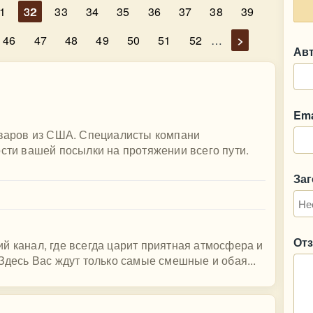
1
32
33
34
35
36
37
38
39
46
47
48
49
50
51
52
…
>
Ав
Ema
товаров из США. Специалисты компани
ости вашей посылки на протяжении всего пути.
За
От
й канал, где всегда царит приятная атмосфера и
Здесь Вас ждут только самые смешные и обая...