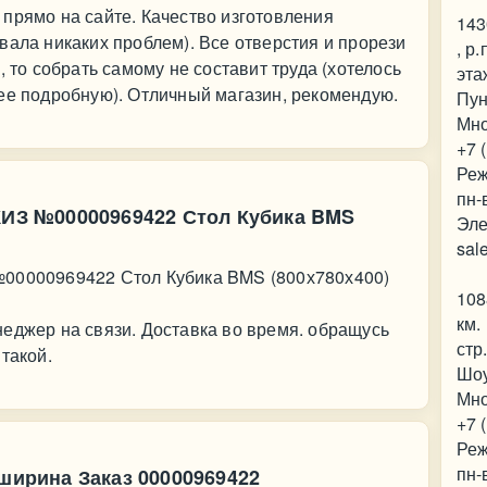
прямо на сайте. Качество изготовления
143
вала никаких проблем). Все отверстия и прорези
, р
, то собрать самому не составит труда (хотелось
эта
ее подробную). Отличный магазин, рекомендую.
Пун
Мно
+7 
Реж
пн-
СКИЗ №00000969422 Стол Кубика BMS
Эле
sal
№00000969422 Стол Кубика BMS (800х780х400)
108
км.
еджер на связи. Доставка во время. обращусь
стр
такой.
Шо
Мно
+7 
Реж
пн-
 ширина Заказ 00000969422