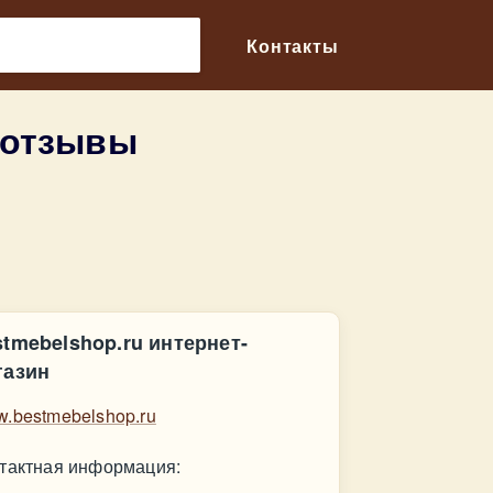
🔎
Контакты
 отзывы
stmebelshop.ru интернет-
газин
.bestmebelshop.ru
тактная информация: