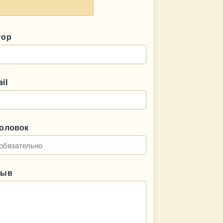
тор
il
головок
зыв