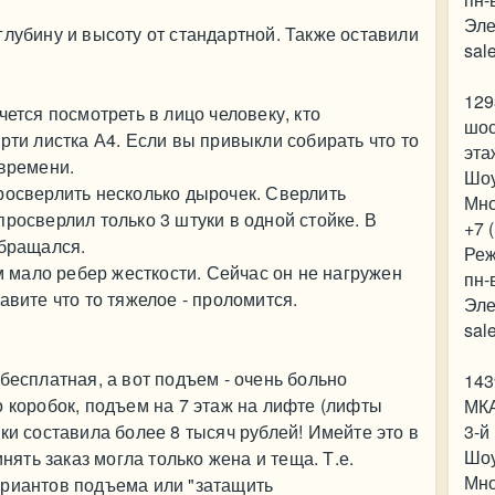
Эле
глубину и высоту от стандартной. Также оставили
sal
129
чется посмотреть в лицо человеку, кто
шос
рти листка А4. Если вы привыкли собирать что то
эта
 времени.
Шо
росверлить несколько дырочек. Сверлить
Мно
росверлил только 3 штуки в одной стойке. В
+7 
обращался.
Реж
им мало ребер жесткости. Сейчас он не нагружен
пн-
авите что то тяжелое - проломится.
Эле
sal
бесплатная, а вот подъем - очень больно
143
о коробок, подъем на 7 этаж на лифте (лифты
МКА
ки составила более 8 тысяч рублей! Имейте это в
3-й
Шо
инять заказ могла только жена и теща. Т.е.
Мно
ариантов подъема или "затащить