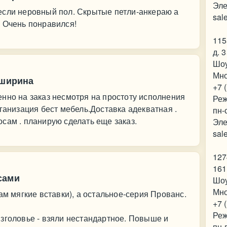
Эле
если неровный пол. Скрытые петли-анкераю а
sal
. Очень понравился!
115
д. 
Шо
Мно
 ширина
+7 
нно на заказ несмотря на простоту исполнения
Реж
ганизация бест мебель.Доставка адекватная .
пн-
сам . планирую сделать еще заказ.
Эле
sal
127
161
сами
Шо
Мно
ам мягкие вставки), а остальное-серия Прованс.
+7 
Реж
зголовье - взяли нестандартное. Повыше и
пн-