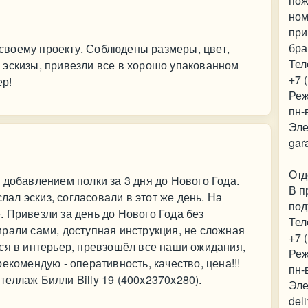
пож
ном
при
бра
о своему проекту. Соблюдены размеры, цвет,
Тел
 эскизы, привезли все в хорошо упакованном
+7 
ер!
Реж
пн-
Эле
gar
Отд
 добавлением полки за 3 дня до Нового Года.
В п
л эскиз, согласовали в этот же день. На
под
 Привезли за день до Нового Года без
Тел
рали сами, доступная инструкция, не сложная
+7 
ся в интерьер, превзошёл все наши ожидания,
Реж
екомендую - оперативность, качество, цена!!!
пн-
еллаж Билли Billy 19 (400х2370х280).
Эле
del