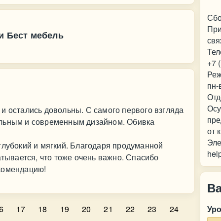
Сбо
При
и Бест мебель
свя
Тел
+7 
Реж
пн-
Отд
Осу
и остались довольны. С самого первого взгляда
пре
ильным и современным дизайном. Обивка
от 
Эле
глубокий и мягкий. Благодаря продуманной
hel
атывается, что тоже очень важно. Спасибо
комендацию!
В
6
17
18
19
20
21
22
23
24
Ур