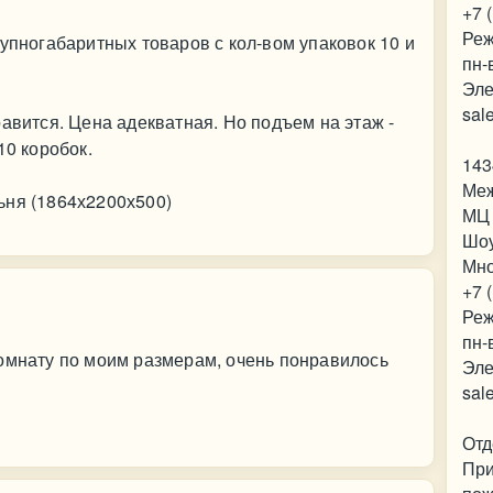
+7 
Реж
рупногабаритных товаров с кол-вом упаковок 10 и
пн-
Эле
sal
авится. Цена адекватная. Но подъем на этаж -
10 коробок.
143
Меж
ьня (1864х2200х500)
МЦ 
Шо
Мно
+7 
Реж
пн-
комнату по моим размерам, очень понравилось
Эле
sal
Отд
При