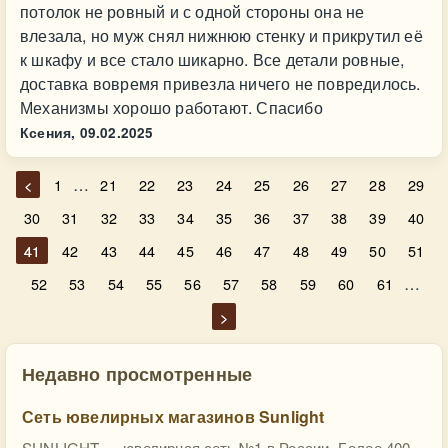
потолок не ровный и с одной стороны она не
влезала, но муж снял нижнюю стенку и прикрутил её
к шкафу и все стало шикарно. Все детали ровные,
доставка вовремя привезла ничего не повредилось.
Механизмы хорошо работают. Спасибо
Ксения,
09.02.2025
…
<
1
21
22
23
24
25
26
27
28
29
30
31
32
33
34
35
36
37
38
39
40
41
42
43
44
45
46
47
48
49
50
51
…
52
53
54
55
56
57
58
59
60
61
>
Недавно просмотренные
Сеть ювелирных магазинов Sunlight
SUNLIGHT — ювелирная сеть №1 в России. Более 400