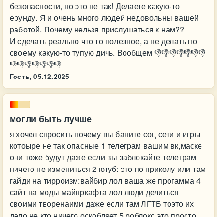
безопасности, но это не так! Делаете какую-то
ерунду. Я и очень много людей недовольны вашей
работой. Почему нельзя прислушаться к нам??
И сделать реально что то полезное, а не делать по
своему какую-то тупую дичь. Вообщем 👎👎👎👎👎👎👎
👎👎👎👎👎👎👎
Гость,
05.12.2025
могли быть лучше
я хочел спросить почему вы баните соц сети и игры
котоыре не так опасные 1 телеграм вашим вк,маске
они тоже будут даже если вы заблокайте телеграм
ничего не измениться 2 ютуб: это по приколу или там
гайди на тирроизм:вайбир лол ваша же прогамма 4
сайт на моды майнркафта лол люди делиться
своими творенаими даже если там ЛГТБ тоэто их
дело не кто ничего оскобляет 5 роблокс это просто