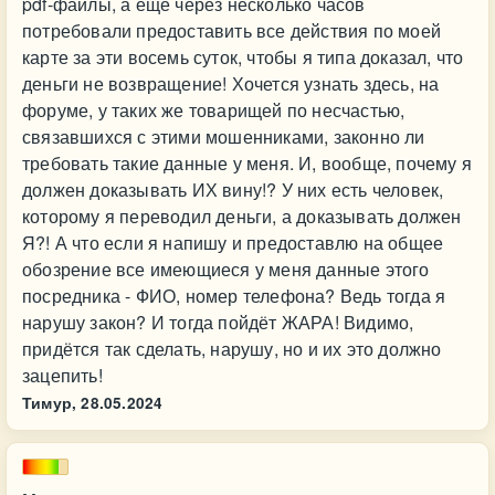
pdf-файлы, а ещё через несколько часов
потребовали предоставить все действия по моей
карте за эти восемь суток, чтобы я типа доказал, что
деньги не возвращение! Хочется узнать здесь, на
форуме, у таких же товарищей по несчастью,
связавшихся с этими мошенниками, законно ли
требовать такие данные у меня. И, вообще, почему я
должен доказывать ИХ вину!? У них есть человек,
которому я переводил деньги, а доказывать должен
Я?! А что если я напишу и предоставлю на общее
обозрение все имеющиеся у меня данные этого
посредника - ФИО, номер телефона? Ведь тогда я
нарушу закон? И тогда пойдёт ЖАРА! Видимо,
придётся так сделать, нарушу, но и их это должно
зацепить!
Тимур,
28.05.2024