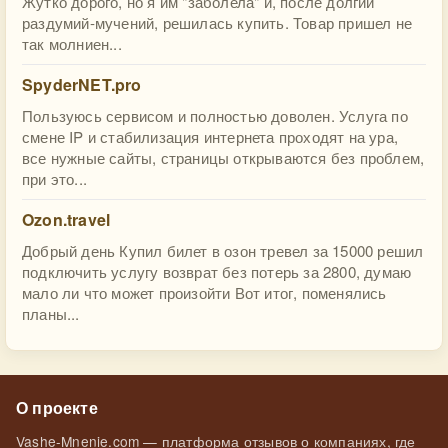
Жутко дорого, но я им "заболела" и, после долгий
раздумий-мучений, решилась купить. Товар пришел не
так молниен...
SpyderNET.pro
Пользуюсь сервисом и полностью доволен. Услуга по
смене IP и стабилизация интернета проходят на ура,
все нужные сайты, страницы открываются без проблем,
при это...
Ozon.travel
Добрый день Купил билет в озон тревел за 15000 решил
подключить услугу возврат без потерь за 2800, думаю
мало ли что может произойти Вот итог, поменялись
планы...
О проекте
Vashe-Mnenie.com — платформа отзывов о компаниях, где