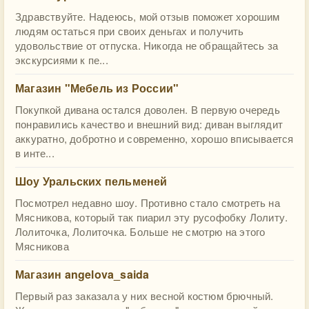
Здравствуйте. Надеюсь, мой отзыв поможет хорошим
людям остаться при своих деньгах и получить
удовольствие от отпуска. Никогда не обращайтесь за
экскурсиями к пе...
Магазин "Мебель из России"
Покупкой дивана остался доволен. В первую очередь
понравились качество и внешний вид: диван выглядит
аккуратно, добротно и современно, хорошо вписывается
в инте...
Шоу Уральских пельменей
Посмотрел недавно шоу. Противно стало смотреть на
Мясникова, который так пиарил эту русофобку Лолиту.
Лолиточка, Лолиточка. Больше не смотрю на этого
Мясникова
Магазин angelova_saida
Первый раз заказала у них весной костюм брючный.