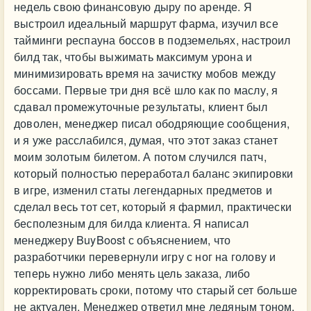
недель свою финансовую дыру по аренде. Я
выстроил идеальный маршрут фарма, изучил все
тайминги респауна боссов в подземельях, настроил
билд так, чтобы выжимать максимум урона и
минимизировать время на зачистку мобов между
боссами. Первые три дня всё шло как по маслу, я
сдавал промежуточные результаты, клиент был
доволен, менеджер писал ободряющие сообщения,
и я уже расслабился, думая, что этот заказ станет
моим золотым билетом. А потом случился патч,
который полностью переработал баланс экипировки
в игре, изменил статы легендарных предметов и
сделал весь тот сет, который я фармил, практически
бесполезным для билда клиента. Я написал
менеджеру BuyBoost с объяснением, что
разработчики перевернули игру с ног на голову и
теперь нужно либо менять цель заказа, либо
корректировать сроки, потому что старый сет больше
не актуален. Менеджер ответил мне ледяным тоном,