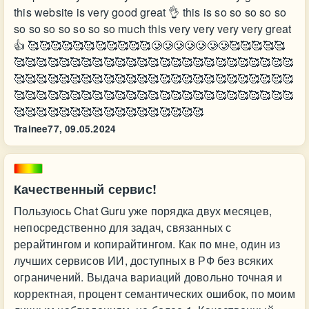
this website is very good great 👌 this is so so so so so
so so so so so so so much this very very very very great
👍 🥰🥰🥰🥰🥰🥰🥰🥰🥰🥰🥰🥲🥲🥲🥲🥲🥲🥲🥰🥰🥰🥰🥰
🥰🥰🥰🥰🥰🥰🥰🥰🥰🥰🥰🥰🥰🥰🥰🥰🥰🥰🥰🥰🥰🥰🥰🥰🥰
🥰🥰🥰🥰🥰🥰🥰🥰🥰🥰🥰🥰🥰🥰🥰🥰🥰🥰🥰🥰🥰🥰🥰🥰🥰
🥰🥰🥰🥰🥰🥰🥰🥰🥰🥰🥰🥰🥰🥰🥰🥰🥰🥰🥰🥰🥰🥰🥰🥰🥰
🥰🥰🥰🥰🥰🥰🥰🥰🥰🥰🥰🥰🥰🥰🥰🥰🥰
Trainee77,
09.05.2024
Качественный сервис!
Пользуюсь Chat Guru уже порядка двух месяцев,
непосредственно для задач, связанных с
рерайтингом и копирайтингом. Как по мне, один из
лучших сервисов ИИ, доступных в РФ без всяких
ограничений. Выдача вариаций довольно точная и
корректная, процент семантических ошибок, по моим