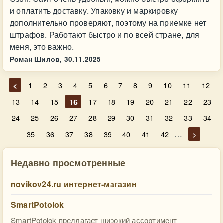
и оплатить доставку. Упаковку и маркировку
дополнительно проверяют, поэтому на приемке нет
штрафов. Работают быстро и по всей стране, для
меня, это важно.
Роман Шилов,
30.11.2025
<
1
2
3
4
5
6
7
8
9
10
11
12
13
14
15
16
17
18
19
20
21
22
23
24
25
26
27
28
29
30
31
32
33
34
…
35
36
37
38
39
40
41
42
>
Недавно просмотренные
novikov24.ru интернет-магазин
SmartPotolok
SmartPotolok предлагает широкий ассортимент