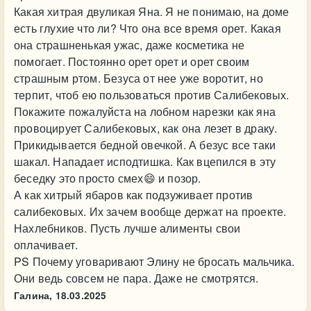
Какая хитрая двуликая Яна. Я не понимаю, на доме
есть глухие что ли? Что она все время орет. Какая
она страшненькая ужас, даже косметика не
помогает. Постоянно орет орет и орет своим
страшным ртом. Безуса от нее уже воротит, но
терпит, чтоб ею пользоваться против Салибековых.
Покажите пожалуйста на лобном нарезки как яна
провоцирует Салибековых, как она лезет в драку.
Прикидывается бедной овечкой. А безус все таки
шакал. Нападает исподтишка. Как вцепился в эту
беседку это просто смех😄 и позор.
А как хитрый ябаров как подзуживает против
салибековых. Их зачем вообще держат на проекте.
Нахлебников. Пусть лучше алименты свои
оплачивает.
PS Почему уговаривают Элину не бросать мальчика.
Они ведь совсем не пара. Даже не смотрятся.
Галина,
18.03.2025