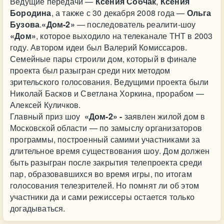
Ведущие передачи —
Ксения Собчак
,
Ксения
Бородина
, а также с 30 декабря 2008 года —
Ольга
Бузова
.
«Дом-2»
— последователь реалити-шоу
«Дом»
, которое выходило на телеканале ТНТ в 2003
году. Автором идеи был Валерий Комиссаров.
Семейные пары строили дом, который в финале
проекта был разыгран среди них методом
зрительского голосования. Ведущими проекта были
Николай Басков и Светлана Хоркина, прорабом —
Алексей Куличков.
Главный приз шоу
«Дом-2» -
заявлен жилой дом в
Московской области — по замыслу организаторов
программы, построенный самими участниками за
длительное время существования шоу. Дом должен
быть разыгран после закрытия телепроекта среди
пар, образовавшихся во время игры, по итогам
голосования телезрителей. Но помнят ли об этом
участники да и сами режиссеры остается только
догадываться.