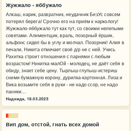
Жужжало - яббужало
Алкаш, нарик, развратник, неудачник БезУс совсем
потерял берега! Срочно его на приём к наркологу!
Жужжало-яббужало тут как тут, со своими нелепыми
советами. Алиментщик, враль, позорный ёршик,
альфонс сидел бы в углу и молчал. Позорник! Алия в
печали, Никита отмечает своё д/р не с ней. Учись
Рахитка строит отношения с парнями с любым
возрастом! Никитка-малОй - молодец, не даёт себя в
обиду, знает себе цену. Тырлыш-глупыш-истериш
сними бумажную корону, дурилка-картонная. Лиза и
Вика возьмите себя в руки - не надо ссор, не надо
паники…
Надежда,
18.03.2025
Вип дом, отстой, гнать всех домой