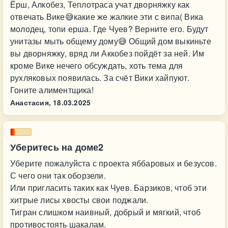
Ёрш, Алкобез, Теплотраса учат дворняжку как
отвечать Вике😅какие же жалкие эти с випа( Вика
молодец, топи ерша. Где Чуев? Верните его. Будут
унитазы мыть общему дому😅 Общий дом выкиньте
вы дворняжку, вряд ли Аккобез пойдёт за ней. Им
кроме Вике нечего обсуждать, хоть тема для
рухляковых появилась. За счёт Вики хайпуют.
Гоните алиментщика!
Анастасия,
18.03.2025
Уберитесь на доме2
Уберите пожалуйста с проекта яббаровых и безусов.
С чего они так оборзели.
Или пригласить таких как Чуев. Барзиков, чтоб эти
хитрые лисы хвосты свои поджали.
Тигран слишком наивный, добрый и мягкий, чтоб
противостоять шакалам.