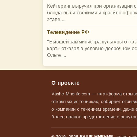
Кейтеринг выручил при организации с
блюда были свежими и красиво офор
этапе,...
Телевидение РФ
"Бывшей замминистра культуры отказ
карт» отказал в условно-досрочном о
Ольге ...
О проекте
Vashe-Mnenie.com — платформа отзыво
открытых источниках, собирает отзывы
о компании с течением времени, даже
более полное представление о репутац
vashe-mne
© 2019–2026 ВАШЕ МНЕНИЕ