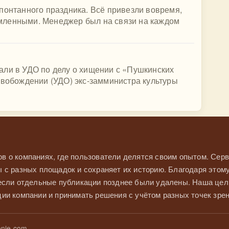
понтанного праздника. Всё привезли вовремя,
мленными. Менеджер был на связи на каждом
али в УДО по делу о хищении с «Пушкинских
свобождении (УДО) экс-замминистра культуры
в о компаниях, где пользователи делятся своим опытом. Серв
 с разных площадок и сохраняет их историю. Благодаря этом
 если отдельные публикации позднее были удалены. Наша це
ии компании и принимать решения с учётом разных точек зрен
nie.com