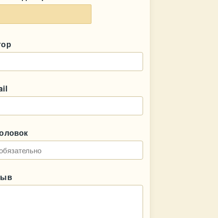
тор
il
головок
зыв