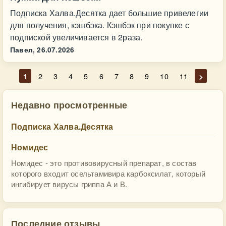
Подписка Халва.Десятка дает большие привелегии
для получения, кэшбэка. Кэшбэк при покупке с
подпиской увеличивается в 2раза.
Павел,
26.07.2026
1
2
3
4
5
6
7
8
9
10
11
>
Недавно просмотренные
Подписка Халва.Десятка
Номидес
Номидес - это противовирусный препарат, в состав
которого входит осельтамивира карбоксилат, который
ингибирует вирусы гриппа А и В.
Последние отзывы