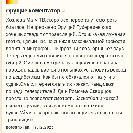
Орущие коментаторы
Хозяева Матч ТВ,скоро все перестанут смотреть
биатлон. Непрерывно Орущий Губерниев кого
хочешь отвадит от трансляций. Это ж какая луженая
глотка, целый час не снижая максимальной грокости
вопить в микрофон. Ни фраз,ни слов, орня без пауз.
Теперь еще один появился в новостях подражатель-
губер2. Смешно смотреть, как тщедушная папина
пародия,надрывается в попытках установить рекорд
по децибеллам. Как бы не обкакался от натуги в
судии.Смысл теряется в этих криках. Кандилаки
пощади телезрителей. Да и Ромочка Скворцов
просто не позволяет смотреть баскетбол и хоккей
своми паузами, завываниями на слоге или
букве.Уймись здоровяк,говори нормально не порти
трансляцию.
koresh61an,
17.12.2025