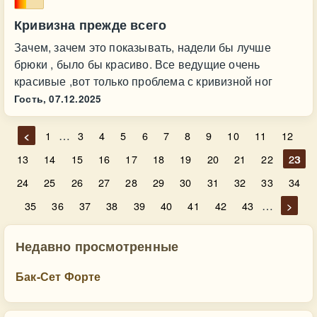
Кривизна прежде всего
Зачем, зачем это показывать, надели бы лучше
брюки , было бы красиво. Все ведущие очень
красивые ,вот только проблема с кривизной ног
Гость,
07.12.2025
…
<
1
3
4
5
6
7
8
9
10
11
12
13
14
15
16
17
18
19
20
21
22
23
24
25
26
27
28
29
30
31
32
33
34
…
35
36
37
38
39
40
41
42
43
>
Недавно просмотренные
Бак-Сет Форте