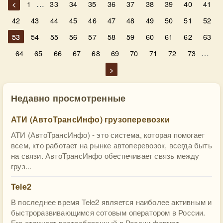
…
<
1
33
34
35
36
37
38
39
40
41
42
43
44
45
46
47
48
49
50
51
52
53
54
55
56
57
58
59
60
61
62
63
…
64
65
66
67
68
69
70
71
72
73
>
Недавно просмотренные
АТИ (АвтоТрансИнфо) грузоперевозки
АТИ (АвтоТрансИнфо) - это система, которая помогает
всем, кто работает на рынке автоперевозок, всегда быть
на связи. АвтоТрансИнфо обеспечивает связь между
груз...
Tele2
В последнее время Tele2 является наиболее активным и
быстроразвивающимся сотовым оператором в России.
Его отличает востребованный в России формат