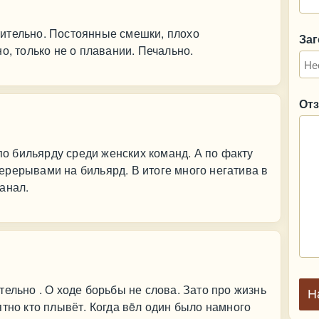
ительно. Постоянные смешки, плохо
За
о, только не о плавании. Печально.
От
 бильярду среди женских команд. А по факту
рерывами на бильярд. В итоге много негатива в
анал.
ельно . О ходе борьбы не слова. Зато про жизнь
Н
ятно кто плывёт. Когда вëл один было намного