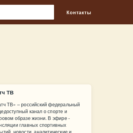
🔎
Контакты
тч ТВ
тч ТВ» – российский федеральный
едоступный канал о спорте и
ровом образе жизни. В эфире -
нсляции главных спортивных
ытий, новости, аналитические и