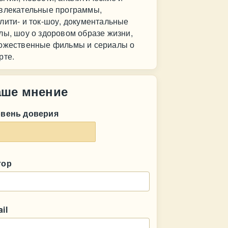
влекательные программы,
лити- и ток-шоу, документальные
лы, шоу о здоровом образе жизни,
ожественные фильмы и сериалы о
рте.
аше мнение
овень доверия
тор
il