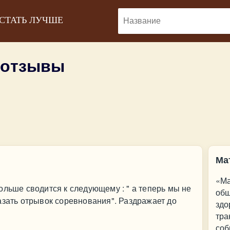
 СТАТЬ ЛУЧШЕ
 отзывы
Ма
«Ма
ольше сводится к следующему : " а теперь мы не
общ
азать отрывок соревнования". Раздражает до
здо
тра
соб