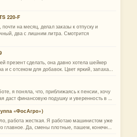
TS 220-F
почти на месяц, делал заказы к отпуску и
чный, два с лишним литра. Смотрится
9
 ей презент сделать, она давно хотела шейкер
и с отсеком для добавок. Цвет яркий, запаха...
оте, я поняла, что, приближаясь к пенсии, хочу
я даст финансовую подушку и уверенность в ...
руппа «ФосАгро»)
ло, работа жесткая. Я работаю машинистом уже
о главное. Да, смены плотные, пашем, конечн...