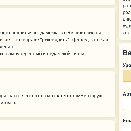
раз
реа
цик
худ
росто неприлично: дамочка в себя поверила и
спо
читает, что вправе "руководить" эфиром, затыкая
дения.
В
 же самоуверенный и недалекий типчик.
Ур
Ав
ризнаются что и не смотрят что комментируют.
матч тв.
Ema