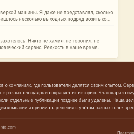
веркой машины. Я даже не представлял, сколько
пришлось несколько выходных подряд возить ко...
захотелось. Никто не хамил, не торопил, не
овеческий сервис. Редкость в наше время.
в о компаниях, где пользователи делятся своим опытом. Серв
 с разных площадок и сохраняет их историю. Благодаря этом
 если отдельные публикации позднее были удалены. Наша це
ии компании и принимать решения с учётом разных точек зрен
nie.com
Платформ