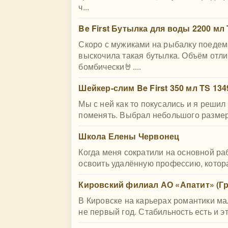
ч...
Be First Бутылка для воды 2200 мл 
Скоро с мужиками на рыбалку поедем, 
выскочила такая бутылка. Объём отли
бомбически🤘....
Шейкер-слим Be First 350 мл TS 134
Мы с ней как то покусались и я решил
поменять. Выбрал небольшого размера 
Школа Елены Червонец
Когда меня сократили на основной раб
освоить удалённую профессию, котора
Кировский филиал АО «Апатит» (Г
В Кировске на карьерах романтики ма
не первый год. Стабильность есть и эт