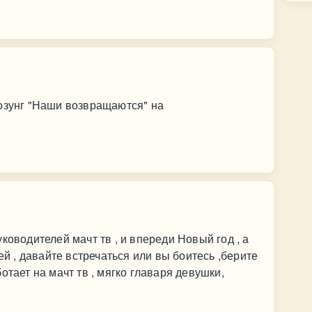
лозунг "Наши возвращаются" на
ководителей мачт тв , и впереди Новый год , а
ей , давайте встречаться или вы боитесь ,берите
отает на мачт тв , мягко главаря девушки,