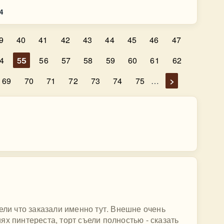
4
9
40
41
42
43
44
45
46
47
4
55
56
57
58
59
60
61
62
69
70
71
72
73
74
75
…
>
ели что заказали именно тут. Внешне очень
х пинтереста, торт съели полностью - сказать