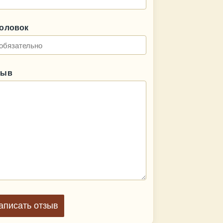
головок
зыв
аписать отзыв