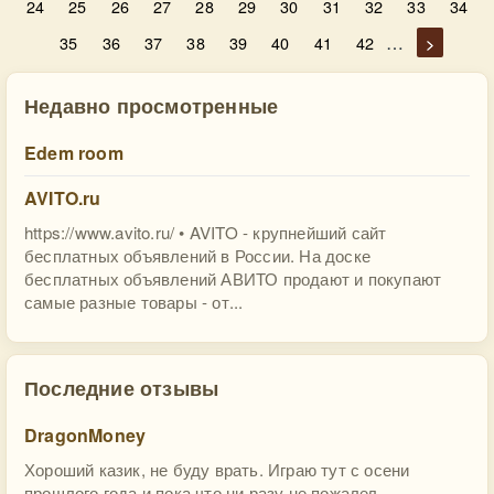
24
25
26
27
28
29
30
31
32
33
34
…
35
36
37
38
39
40
41
42
>
Недавно просмотренные
Edem room
AVITO.ru
https://www.avito.ru/ • AVITO - крупнейший сайт
бесплатных объявлений в России. На доске
бесплатных объявлений АВИТО продают и покупают
самые разные товары - от...
Последние отзывы
DragonMoney
Хороший казик, не буду врать. Играю тут с осени
прошлого года и пока что ни разу не пожалел.