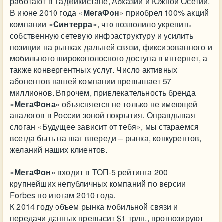
работают в Таджикистане, Абхазии и Южной Осетии.
В июне 2010 года «
МегаФон
» приобрел 100% акций
компании «
Синтерра
», что позволило укрепить
собственную сетевую инфраструктуру и усилить
позиции на рынках дальней связи, фиксированного и
мобильного широкополосного доступа в интернет, а
также конвергентных услуг. Число активных
абонентов нашей компании превышает 57
миллионов. Впрочем, привлекательность бренда
«
МегаФона
» объясняется не только не имеющей
аналогов в России зоной покрытия. Оправдывая
слоган «Будущее зависит от тебя», мы стараемся
всегда быть на шаг впереди – рынка, конкурентов,
желаний наших клиентов.
«
МегаФон
» входит в ТОП-5 рейтинга 200
крупнейших непубличных компаний по версии
Forbes по итогам 2010 года.
К 2014 году объем рынка мобильной связи и
передачи данных превысит $1 трлн., прогнозируют