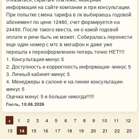
информация на сайте компании и при консультации.
При попытке смена тарифа в лк выбираешь годовой
абонемент по цене 12480, счет формируется на
24490. После такого квеста, ни о какой годовой
оплате и речи быть не может. Собиралась перенести
еще один номер с мтс в мегафон и даже уже
перешла к переоформлению-теперь точно НЕТ!!!!
1. Консультация-минус 5
2. Доступность и корректность информации -минус 5
3. Личный кабинет-минус 5
4. Менеджеры в салоне и на линии консультации-
минус 5
Оценка минус 5 и больше никогда!!!!!!
Гость,
10.06.2026
<
1
2
3
4
5
6
7
8
9
10
11
12
13
14
15
16
17
18
19
20
21
22
23