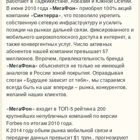
работают в Таджикистане, Абхазии и Южной Осетии.
В июне 2010 года «
МегаФон
» приобрел 100% акций
компании «
Синтерра
», что позволило укрепить
собственную сетевую инфраструктуру и усилить
позиции на рынках дальней связи, фиксированного и
мобильного широкополосного доступа в интернет, а
также конвергентных услуг. Число активных
абонентов нашей компании превышает 57
миллионов. Впрочем, привлекательность бренда
«
МегаФона
» объясняется не только не имеющей
аналогов в России зоной покрытия. Оправдывая
слоган «Будущее зависит от тебя», мы стараемся
всегда быть на шаг впереди – рынка, конкурентов,
желаний наших клиентов.
«
МегаФон
» входит в ТОП-5 рейтинга 200
крупнейших непубличных компаний по версии
Forbes по итогам 2010 года.
К 2014 году объем рынка мобильной связи и
передачи данных превысит $1 трлн., прогнозируют