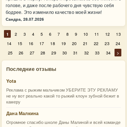
голове, и даже после рабочего дня чувствую себя
бодрее. Это изменило качество моей жизни!
Сандра,
28.07.2026
1
2
3
4
5
6
7
8
9
10
11
12
13
14
15
16
17
18
19
20
21
22
23
24
25
26
27
28
29
30
31
32
33
34
>
Последние отзывы
Yota
Реклама с рыжим мальчиком УБЕРИТЕ ЭТУ РЕКЛАМУ
не ну вот реально какой то рыжий клоун зубной бежит в
камеру
Дана Малкина
Огромное спасибо школе Даны Малиной и всей команде