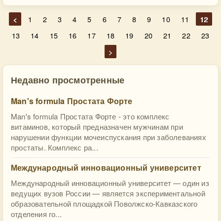
<
1
2
3
4
5
6
7
8
9
10
11
12
13
14
15
16
17
18
19
20
21
22
23
>
Недавно просмотренные
Man's formula Простата Форте
Man's formula Простата Форте - это комплекс
витаминов, который предназначен мужчинам при
нарушении функции мочеиспускания при заболеваниях
простаты. Комплекс ра...
Международный инновационный университет
Международный инновационный университет — один из
ведущих вузов России — является экспериментальной
образовательной площадкой Поволжско-Кавказского
отделения го...