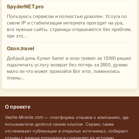
SpyderNET.pro
Пользуюсь сервисом и полностью доволен. Услуга по
смене IP и стабилизация интернета проходят на ура,
все нужные сайты, страницы открываются без проблем,
при это...
Ozon.travel
Добрый день Купил билет в озон тревел за 15000 решил
подключить услугу возврат без потерь за 2800, думаю
мало ли что может произойти Вот итог, поменялись
планы...
О проекте
Vashe-Mnenie.com — платформа отзывов о компаниях, где
пользователи делятся своим опытом. Сервис также
отслеживает публикации в открытых источниках, собирает
отзывы с разных площадок и сохраняет их историю.