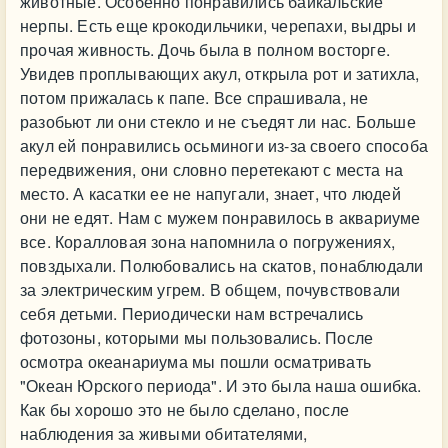
животные. Особенно понравились байкальские
нерпы. Есть еще крокодильчики, черепахи, выдры и
прочая живность. Дочь была в полном восторге.
Увидев проплывающих акул, открыла рот и затихла,
потом прижалась к папе. Все спрашивала, не
разобьют ли они стекло и не съедят ли нас. Больше
акул ей понравились осьминоги из-за своего способа
передвижения, они словно перетекают с места на
место. А касатки ее не напугали, знает, что людей
они не едят. Нам с мужем понравилось в аквариуме
все. Коралловая зона напомнила о погружениях,
повздыхали. Полюбовались на скатов, понаблюдали
за электрическим угрем. В общем, почувствовали
себя детьми. Периодически нам встречались
фотозоны, которыми мы пользовались. После
осмотра океанариума мы пошли осматривать
"Океан Юрского периода". И это была наша ошибка.
Как бы хорошо это не было сделано, после
наблюдения за живыми обитателями,