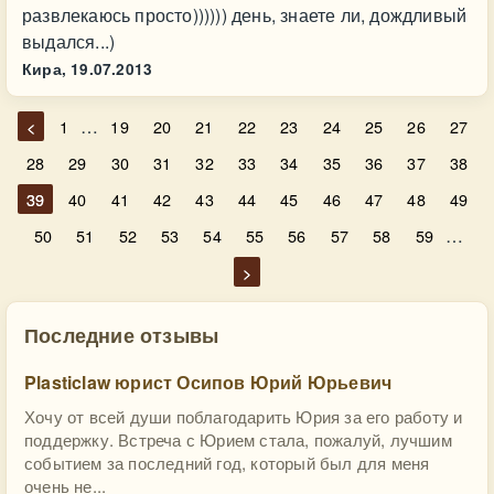
развлекаюсь просто)))))) день, знаете ли, дождливый
выдался...)
Кира,
19.07.2013
…
<
1
19
20
21
22
23
24
25
26
27
28
29
30
31
32
33
34
35
36
37
38
39
40
41
42
43
44
45
46
47
48
49
…
50
51
52
53
54
55
56
57
58
59
>
Последние отзывы
Plasticlaw юрист Осипов Юрий Юрьевич
Хочу от всей души поблагодарить Юрия за его работу и
поддержку. Встреча с Юрием стала, пожалуй, лучшим
событием за последний год, который был для меня
очень не...