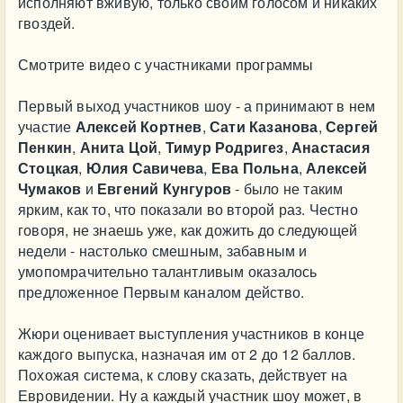
исполняют вживую, только своим голосом и никаких
гвоздей.
Смотрите видео с участниками программы
Первый выход участников шоу - а принимают в нем
участие
Алексей Кортнев
,
Сати Казанова
,
Сергей
Пенкин
,
Анита Цой
,
Тимур
Родригез
,
Анастасия
Стоцкая
,
Юлия Савичева
,
Ева Польна
,
Алексей
Чумаков
и
Евгений Кунгуров
- было не таким
ярким, как то, что показали во второй раз. Честно
говоря, не знаешь уже, как дожить до следующей
недели - настолько смешным, забавным и
умопомрачительно талантливым оказалось
предложенное Первым каналом действо.
Жюри оценивает выступления участников в конце
каждого выпуска, назначая им от 2 до 12 баллов.
Похожая система, к слову сказать, действует на
Евровидении. Ну а каждый участник шоу может, в