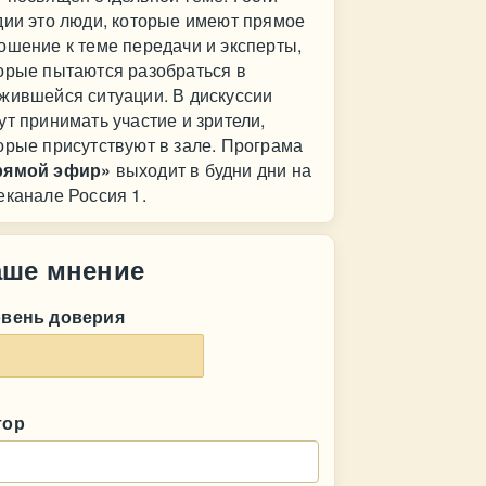
дии это люди, которые имеют прямое
ошение к теме передачи и эксперты,
орые пытаются разобраться в
жившейся ситуации. В дискуссии
ут принимать участие и зрители,
орые присутствуют в зале. Програма
рямой эфир»
выходит в будни дни на
еканале Россия 1.
аше мнение
овень доверия
тор