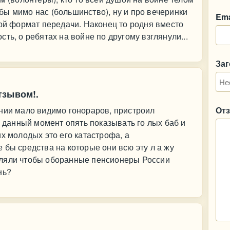
ь бы мимо нас (большинство), ну и про вечеринки
Ema
кой формат передачи. Наконец то родня вместо
ть, о ребятах на войне по другому взглянули...
За
тзывом!.
нии мало видимо гонораров, пристроил
От
в данный момент опять показывать го лых баб и
х молодых это его катастрофа, а
 бы средства на которые они всю эту л а жу
вляли чтобы оборанные пенсионеры России
нь?