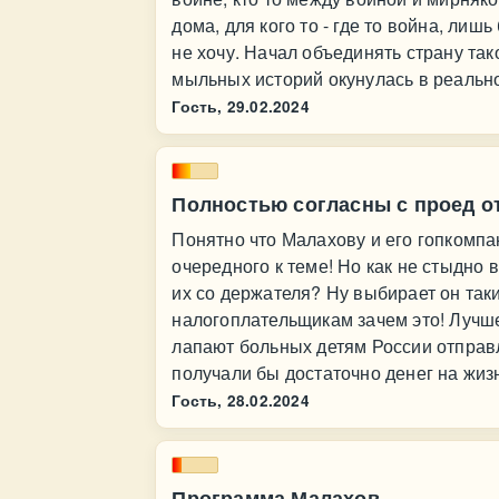
дома, для кого то - где то война, лиш
не хочу. Начал объединять страну та
мыльных историй окунулась в реальнос
Гость,
29.02.2024
Полностью согласны с проед о
Понятно что Малахову и его гопкомпа
очередного к теме! Но как не стыдно 
их со держателя? Ну выбирает он таки
налогоплательщикам зачем это! Лучше
лапают больных детям России отпра
получали бы достаточно денег на жиз
Гость,
28.02.2024
Программа Малахов