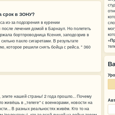
сту
отн
 срок в ЗОНУ?
кот
са из-за подозрения в курении
сло
 после лечения домой в Барнаул. Но полететь
мог
кот
ержала бортпроводница Ксения, заподозрив в
«П
я сильно пахло сигаретами. В результате
тел
ю, которое решили снять бойца с рейса. " 360
В
Ур
 элите нашей страны! 2 года прошло... Почему
Ав
о живёшь в ,,телеге'' с военкорами, новости на
сти... В разных реальностях живём. Кто то на
м (волонтеры), кто то всей душой на войне телом