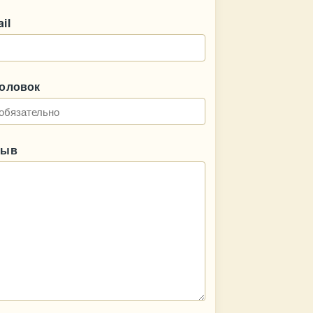
il
головок
зыв