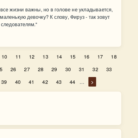
все жизни важны, но в голове не укладывается,
аленькую девочку? К слову, Фируз - так зовут
 следователям."
10
11
12
13
14
15
16
17
18
5
26
27
28
29
30
31
32
33
39
40
41
42
43
44
…
>