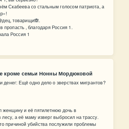
нём Скабеева со стальным голосом патриота, а
р»!
@дец, товарищи🙈.
 пропасть , благодаря Россия 1.
учала Россия 1
не кроме семьи Нонны Мордюковой
ди денег: Ещё одно дело о зверствах мигрантов?
л женщину и её пятилетнюю дочь в
лесу, а её маму изверг выбросил на трассу.
что причиной убийства послужили проблемы