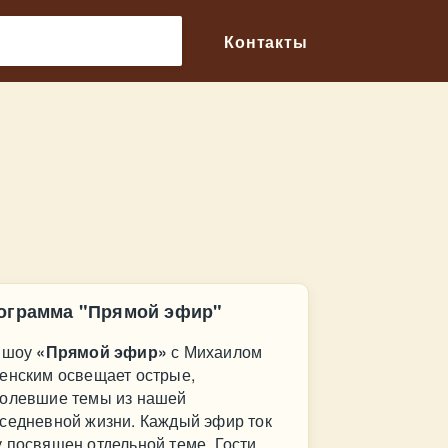
🔎
Контакты
ограмма "Прямой эфир"
 шоу
«Прямой эфир»
с Михаилом
енским освещает острые,
олевшие темы из нашей
седневной жизни. Каждый эфир ток
 посвящен отдельной теме. Гости