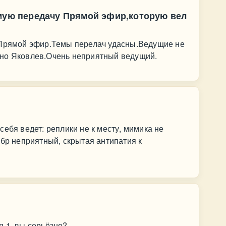
имую передачу Прямой эфир,которую вел
 Прямой эфир.Темы перелач удасны.Ведущие не
нно Яковлев.Очень неприятный ведущий.
ебя ведет: реплики не к месту, мимика не
мбр неприятный, скрытая антипатия к
 1, вы серьёзно?