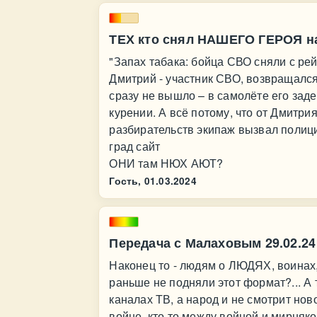
ТЕХ кто снял НАШЕГО ГЕРОЯ на
"Запах табака: бойца СВО сняли с рей
Дмитрий - участник СВО, возвращался
сразу не вышло – в самолёте его зад
курении. А всё потому, что от Дмитри
разбирательств экипаж вызвал полици
град сайт
ОНИ там НЮХ АЮТ?
Гость,
01.03.2024
Передача с Малаховым 29.02.24
Наконец то - людям о ЛЮДЯХ, воинах,
раньше не подняли этот формат?... А т
каналах ТВ, а народ и не смотрит ново
войне, кто то между войной и мирняко