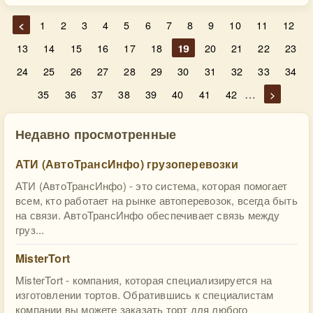
<
1
2
3
4
5
6
7
8
9
10
11
12
13
14
15
16
17
18
19
20
21
22
23
24
25
26
27
28
29
30
31
32
33
34
…
35
36
37
38
39
40
41
42
>
Недавно просмотренные
АТИ (АвтоТрансИнфо) грузоперевозки
АТИ (АвтоТрансИнфо) - это система, которая помогает
всем, кто работает на рынке автоперевозок, всегда быть
на связи. АвтоТрансИнфо обеспечивает связь между
груз...
MisterTort
MisterTort - компания, которая специализируется на
изготовлении тортов. Обратившись к специалистам
компании вы можете заказать торт для любого