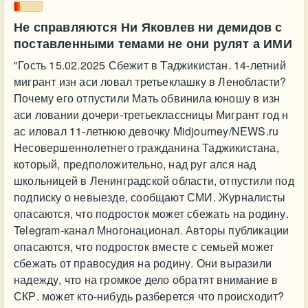
Не справляются Ни Яковлев ни демидов с
поставленными темами не они рулят а ИМИ
"Гость 15.02.2025 Сбежит в Таджикистан. 14-летний
мигрант изн аси ловал третьеклашку в Ленобласти?
Почему его отпустили Мать обвинила юношу в изн
аси ловании дочери-третьеклассницы Мигрант год н
ас иловал 11-летнюю девочку Midjourney/NEWS.ru
Несовершеннолетнего гражданина Таджикистана,
который, предположительно, над руг ался над
школьницей в Ленинградской области, отпустили под
подписку о невыезде, сообщают СМИ. Журналисты
опасаются, что подросток может сбежать на родину.
Telegram-канал Многонационал. Авторы публикации
опасаются, что подросток вместе с семьей может
сбежать от правосудия на родину. Они выразили
надежду, что на громкое дело обратят внимание в
СКР. может кто-нибудь разберется что происходит?