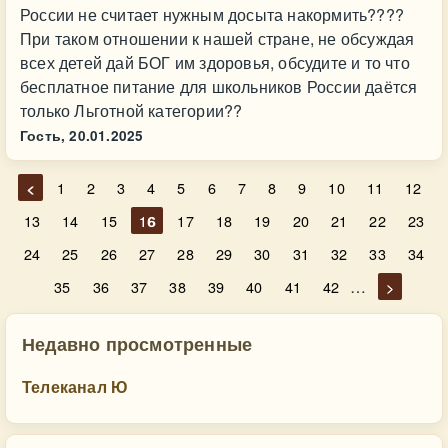
России не считает нужным досыта накормить????
При таком отношении к нашей стране, не обсуждая
всех детей дай БОГ им здоровья, обсудите и то что
бесплатное питание для школьников России даётся
только Льготной категории??
Гость,
20.01.2025
<
1
2
3
4
5
6
7
8
9
10
11
12
13
14
15
16
17
18
19
20
21
22
23
24
25
26
27
28
29
30
31
32
33
34
…
35
36
37
38
39
40
41
42
>
Недавно просмотренные
Телеканал Ю