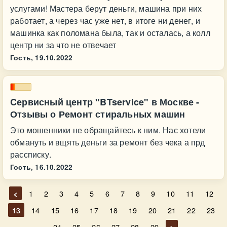
услугами! Мастера берут деньги, машина при них
работает, а через час уже нет, в итоге ни денег, и
машинка как поломана была, так и осталась, а колл
центр ни за что не отвечает
Гость,
19.10.2022
Cервисный центр "BTservice" в Москве -
Отзывы о Ремонт стиральных машин
Это мошенники не обращайтесь к ним. Нас хотели
обмануть и вщять деньги за ремонт без чека а прд
рассписку.
Гость,
16.10.2022
<
1
2
3
4
5
6
7
8
9
10
11
12
13
14
15
16
17
18
19
20
21
22
23
24
25
26
27
28
29
>