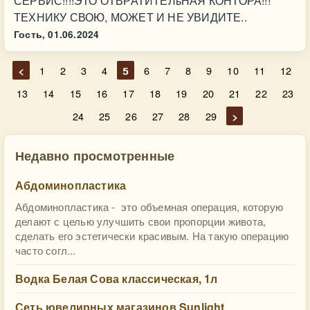
СЕРВИС!!!!ЭТО ОТВРАТИТЕЛьНАЯ КОНТОРА!!!
ТЕХНИКУ СВОЮ, МОЖЕТ И НЕ УВИДИТЕ..
Гость,
01.06.2024
<
1
2
3
4
5
6
7
8
9
10
11
12
13
14
15
16
17
18
19
20
21
22
23
24
25
26
27
28
29
>
Недавно просмотренные
Абдоминопластика
Абдоминопластика - это объемная операция, которую
делают с целью улучшить свои пропорции живота,
сделать его эстетически красивым. На такую операцию
часто согл...
Водка Белая Сова классическая, 1л
Сеть ювелирных магазинов Sunlight