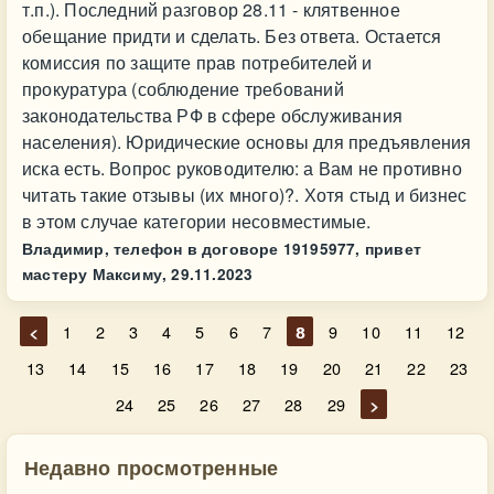
т.п.). Последний разговор 28.11 - клятвенное
обещание придти и сделать. Без ответа. Остается
комиссия по защите прав потребителей и
прокуратура (соблюдение требований
законодательства РФ в сфере обслуживания
населения). Юридические основы для предъявления
иска есть. Вопрос руководителю: а Вам не противно
читать такие отзывы (их много)?. Хотя стыд и бизнес
в этом случае категории несовместимые.
Владимир, телефон в договоре 19195977, привет
мастеру Максиму,
29.11.2023
<
1
2
3
4
5
6
7
8
9
10
11
12
13
14
15
16
17
18
19
20
21
22
23
24
25
26
27
28
29
>
Недавно просмотренные