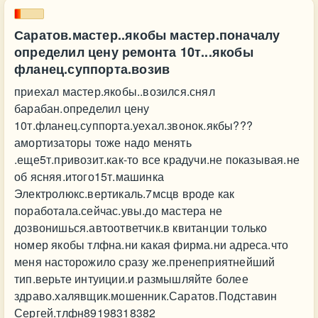
Саратов.мастер..якобы мастер.поначалу
определил цену ремонта 10т...якобы
фланец.суппорта.возив
приехал мастер.якобы..возился.снял
барабан.определил цену
10т.фланец.суппорта.уехал.звонок.якбы???
амортизаторы тоже надо менять
.еще5т.привозит.как-то все крадучи.не показывая.не
об ясняя.итого15т.машинка
Электролюкс.вертикаль.7мсцв вроде как
поработала.сейчас.увы.до мастера не
дозвонишься.автоответчик.в квитанции только
номер якобы тлфна.ни какая фирма.ни адреса.что
меня насторожило сразу же.пренеприятнейший
тип.верьте интуиции.и размышляйте более
здраво.халявщик.мошенник.Саратов.Подставин
Сергей.тлфн89198318382