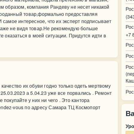
им образом, компания Рандеву не несет никакой
Рос
проданный товар,формально предоставляя
(34
И самое интересное, что их эксперт подписывает
Рос
 даже не видя товар.Не рекомендую больше
+7 
те оказаться в моей ситуации. Придутся идти в
Рос
Рос
Рос
(пе
Каш
 качество их обуви годно только одеть мертвому
Рос
 25.03.2023 а 5.04.23 уже все порвались . Ремонт
 покупайте у них ни чего . Это кантора
endez-vous по адресу Самара ТЦ Космопорт
В
Ур