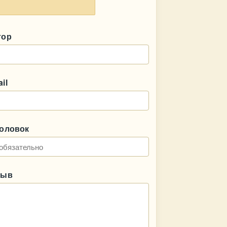
тор
il
головок
зыв