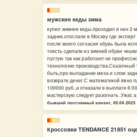
мужские кеды зима
купил зимние кеды.проходил в них 2 
задник.отослали в Москву где эксперт
после моего согласия обувь была исп
тоесть сделали из зимней обуви чешк
пустую так как работают не професси
технологию производства.Сказочный т
быть,про выпадание меха и слом задн
возврате денег.С математикой явно п
100000 руб.,а отказали в выплате 6 0
мастерскую следует разогнать .Ужас 
бывший постоянный клиент,
05.04.2023
Кроссовки TENDANCE 21851 оце