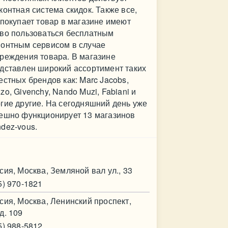
контная система скидок. Также все,
 покупает товар в магазине имеют
во пользоваться бесплатным
онтным сервисом в случае
реждения товара. В магазине
дставлен широкий ассортимент таких
естных брендов как: Marc Jacobs,
zo, Givenchy, Nando Muzi, Fabiani и
гие другие. На сегодняшний день уже
ешно функционирует 13 магазинов
dez-vous.
нтакт
сия, Москва, Земляной вал ул., 33
5) 970-1821
сия, Москва, Ленинский проспект,
д. 109
5) 988-5812