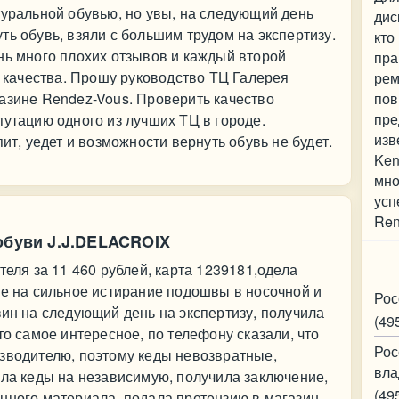
туральной обувью, но увы, на следующий день
дис
ть обувь, взяли с большим трудом на экспертизу.
кто
нь много плохих отзывов и каждый второй
пра
о качества. Прошу руководство ТЦ Галерея
рем
азине Rendez-Vous. Проверить качество
пов
пре
путацию одного из лучших ТЦ в городе.
изв
пит, уедет и возможности вернуть обувь не будет.
Ken
мно
усп
Ren
обуви J.J.DELACROIX
Ко
теля за 11 460 рублей, карта 1239181,одела
ие на сильное истирание подошвы в носочной и
Рос
зин на следующий день на экспертизу, получила
(49
то самое интересное, по телефону сказали, что
Рос
изводителю, поэтому кеды невозвратные,
вла
ала кеды на независимую, получила заключение,
(49
нного материала, подала претензию в магазин,