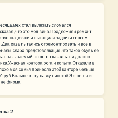
месяца,мех стал вылезать,сломался
 сказал ,что это моя вина.Предложили ремонт
орченна ,взяли и вытащили задники совсем
и.Два раза пытались отремонтировать и все в
оналы слабо предстовляющие,что такое обувь ее
ак называемый эксперт сказал так и должно
ика.Ужасная контора рога и копыта.Отказали в
лохо моя семья принесла этой канторе бельше
00 руб.Больше в эту лавку ниногой.Эксперта и
а не фирма.
нка 2