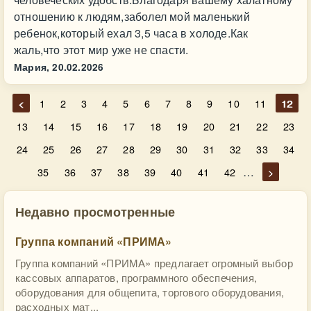
отношению к людям,заболел мой маленький
ребенок,который ехал 3,5 часа в холоде.Как
жаль,что этот мир уже не спасти.
Мария,
20.02.2026
<
1
2
3
4
5
6
7
8
9
10
11
12
13
14
15
16
17
18
19
20
21
22
23
24
25
26
27
28
29
30
31
32
33
34
…
35
36
37
38
39
40
41
42
>
Недавно просмотренные
Группа компаний «ПРИМА»
Группа компаний «ПРИМА» предлагает огромный выбор
кассовых аппаратов, программного обеспечения,
оборудования для общепита, торгового оборудования,
расходных мат...