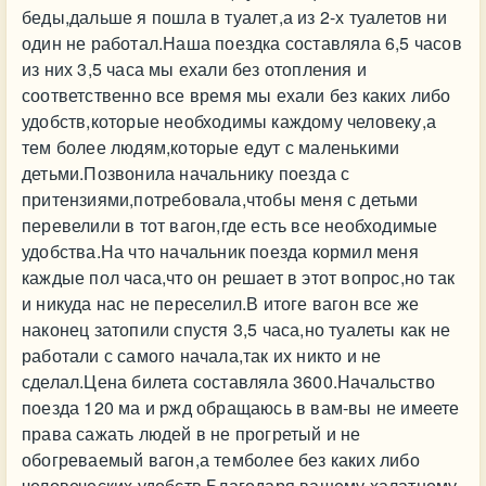
беды,дальше я пошла в туалет,а из 2-х туалетов ни
один не работал.Наша поездка составляла 6,5 часов
из них 3,5 часа мы ехали без отопления и
соответственно все время мы ехали без каких либо
удобств,которые необходимы каждому человеку,а
тем более людям,которые едут с маленькими
детьми.Позвонила начальнику поезда с
притензиями,потребовала,чтобы меня с детьми
перевелили в тот вагон,где есть все необходимые
удобства.На что начальник поезда кормил меня
каждые пол часа,что он решает в этот вопрос,но так
и никуда нас не переселил.В итоге вагон все же
наконец затопили спустя 3,5 часа,но туалеты как не
работали с самого начала,так их никто и не
сделал.Цена билета составляла 3600.Начальство
поезда 120 ма и ржд обращаюсь в вам-вы не имеете
права сажать людей в не прогретый и не
обогреваемый вагон,а темболее без каких либо
человеческих удобств.Благодаря вашему халатному