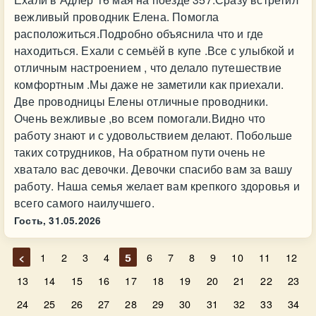
вежливый проводник Елена. Помогла
расположиться.Подробно объяснила что и где
находиться. Ехали с семьёй в купе .Все с улыбкой и
отличным настроением , что делало путешествие
комфортным .Мы даже не заметили как приехали.
Две проводницы Елены отличные проводники.
Очень вежливые ,во всем помогали.Видно что
работу знают и с удовольствием делают. Побольше
таких сотрудников, На обратном пути очень не
хватало вас девочки. Девочки спасибо вам за вашу
работу. Наша семья желает вам крепкого здоровья и
всего самого наилучшего.
Гость,
31.05.2026
<
1
2
3
4
5
6
7
8
9
10
11
12
13
14
15
16
17
18
19
20
21
22
23
24
25
26
27
28
29
30
31
32
33
34