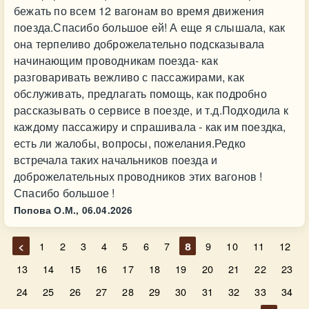
бежать по всем 12 вагонам во время движения
поезда.Спасибо большое ей! А еще я слышала, как
она терпеливо доброжелательно подсказывала
начинающим проводникам поезда- как
разговаривать вежливо с пассажирами, как
обслуживать, предлагать помощь, как подробно
рассказывать о сервисе в поезде, и т.д.Подходила к
каждому пассажиру и спрашивала - как им поездка,
есть ли жалобы, вопросы, пожелания.Редко
встречала таких начальников поезда и
доброжелательных проводников этих вагонов !
Спасибо большое !
Попова О.М.,
06.04.2026
<
1
2
3
4
5
6
7
8
9
10
11
12
13
14
15
16
17
18
19
20
21
22
23
24
25
26
27
28
29
30
31
32
33
34