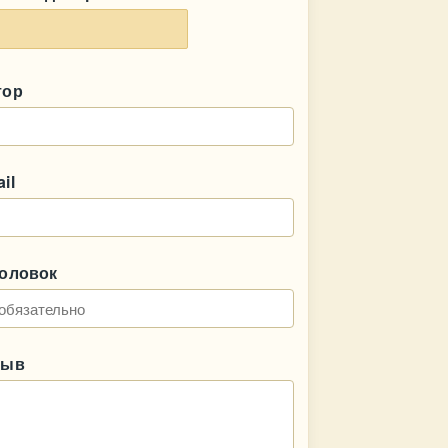
тор
il
головок
зыв