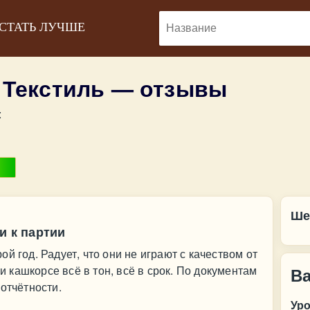
 СТАТЬ ЛУЧШЕ
 Текстиль — отзывы
:
Ше
и к партии
й год. Радует, что они не играют с качеством от
 и кашкорсе всё в тон, всё в срок. По документам
В
отчётности.
Ур