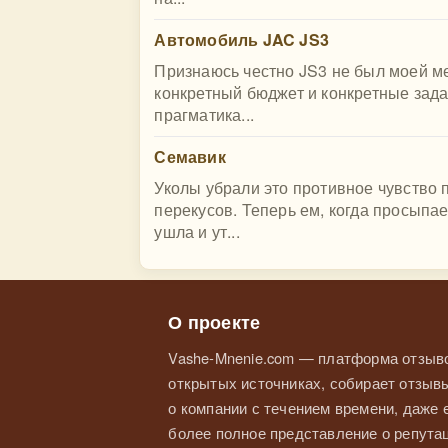
Автомобиль JAC JS3
Признаюсь честно JS3 не был моей ме
конкретный бюджет и конкретные зада
прагматика...
Семавик
Уколы убрали это противное чувство
перекусов. Теперь ем, когда просыпа
ушла и ут...
О проекте
Vashe-Mnenie.com — платформа отзыво
открытых источниках, собирает отзывы
о компании с течением времени, даже
более полное представление о репутац