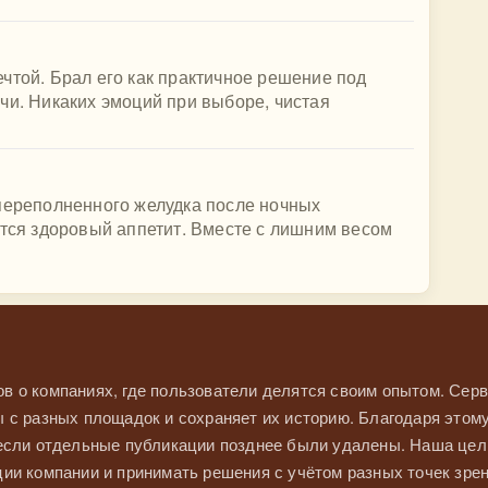
чтой. Брал его как практичное решение под
чи. Никаких эмоций при выборе, чистая
 переполненного желудка после ночных
ется здоровый аппетит. Вместе с лишним весом
в о компаниях, где пользователи делятся своим опытом. Серв
 с разных площадок и сохраняет их историю. Благодаря этом
 если отдельные публикации позднее были удалены. Наша це
ии компании и принимать решения с учётом разных точек зрен