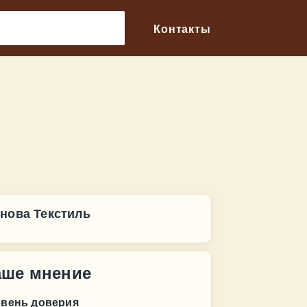
🔎
Контакты
нова Текстиль
аше мнение
овень доверия