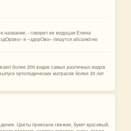
ое название, - говорит ее ведущая Елена
«здОрово» и «здорОво» пишутся абсолютно
ывают более 200 видов самых различных видов
выпуск ортопедических матрасов более 20 лет
ждения. Цветы приехали свежие, букет красивый,
авили вовремя, коллега осталась очень довол...