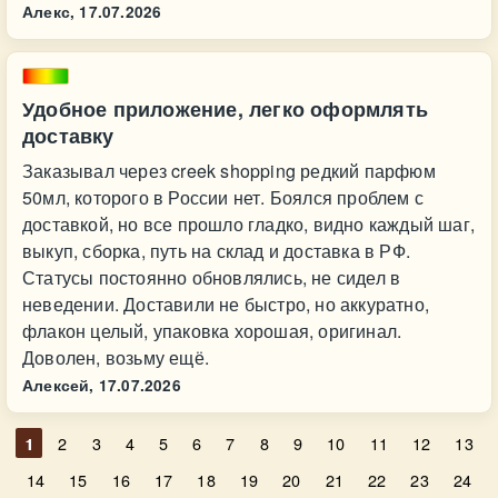
Алекс,
17.07.2026
Удобное приложение, легко оформлять
доставку
Заказывал через creek shopping редкий парфюм
50мл, которого в России нет. Боялся проблем с
доставкой, но все прошло гладко, видно каждый шаг,
выкуп, сборка, путь на склад и доставка в РФ.
Статусы постоянно обновлялись, не сидел в
неведении. Доставили не быстро, но аккуратно,
флакон целый, упаковка хорошая, оригинал.
Доволен, возьму ещё.
Алексей,
17.07.2026
1
2
3
4
5
6
7
8
9
10
11
12
13
14
15
16
17
18
19
20
21
22
23
24