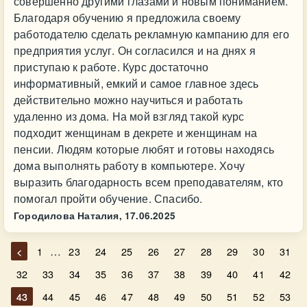
совершенно другими глазами и новым пониманием.
Благодаря обучению я предложила своему
работодателю сделать рекламную кампанию для его
предприятия услуг. Он согласился и на днях я
приступаю к работе. Курс достаточно
информативный, емкий и самое главное здесь
действительно можно научиться и работать
удаленно из дома. На мой взгляд такой курс
подходит женщинам в декрете и женщинам на
пенсии. Людям которые любят и готовы находясь
дома выполнять работу в компьютере. Хочу
выразить благодарность всем преподавателям, кто
помогал пройти обучение. Спасибо.
Городилова Наталия,
17.06.2025
…
<
1
23
24
25
26
27
28
29
30
31
32
33
34
35
36
37
38
39
40
41
42
43
44
45
46
47
48
49
50
51
52
53