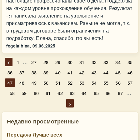
настоящие профессионалы своего дела. Поддержка
на каждом уровне прохождения обучения. Результат
- я написала заявление на увольнение и
присматриваюсь к вакансиям. Раньше не могла, т.к.
в трудовом договоре были ограничения на
подработку. Елена, спасибо что вы есть!
fogelalbina,
09.06.2025
…
<
1
27
28
29
30
31
32
33
34
35
36
37
38
39
40
41
42
43
44
45
46
47
48
49
50
51
52
53
54
55
56
57
…
58
59
60
61
62
63
64
65
66
67
>
Недавно просмотренные
Передача Лучше всех