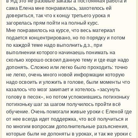
в ЯД это не разовые заказы а постоянная работа и
сама Елена мне понравилась, захотелось ей
довериться, так что к концу третьего урока я
загорелась прям пойти на полный курс.
Мне понравилось на курсе, что весь материал
подается концентрировано, но по порядку и потом
по каждой теме надо выполнить д.з., при
выполнении которого начинаешь понимать на
сколько хорошо освоил данную тему и где еще надо
допонять. Сложно или легко было проходить: точно
не легко, очень много новой информации которую
надо освоить и уложить в голове, были моменты что
казалось что мозг закипает и хотелось «засунуть
голову в песок», но потом успокоившись потихоньку
потихоньку шаг за шагом получилось пройти всё
обучение. Очень помогали живые уроки с Еленой где
от нее всегда идет поддержка, что всё получиться и
по многим вопросам дополнительные разъяснения,
которые были не допоняты в уроках, и так же уроки с