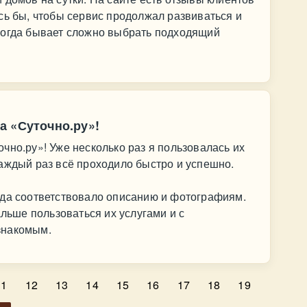
сь бы, чтобы сервис продолжал развиваться и
ногда бывает сложно выбрать подходящий
а «Суточно.ру»!
чно.ру»! Уже несколько раз я пользовалась их
аждый раз всё проходило быстро и успешно.
гда соответствовало описанию и фотографиям.
альше пользоваться их услугами и с
знакомым.
11
12
13
14
15
16
17
18
19