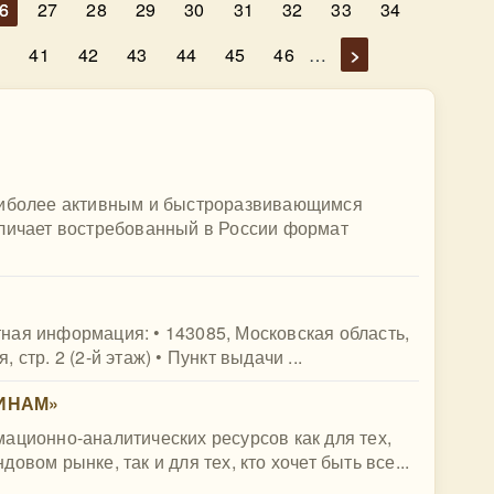
6
27
28
29
30
31
32
33
34
0
41
42
43
44
45
46
…
>
наиболее активным и быстроразвивающимся
тличает востребованный в России формат
ктная информация: • 143085, Московская область,
, стр. 2 (2-й этаж) • Пункт выдачи ...
ФИНАМ»
ационно-аналитических ресурсов как для тех,
вом рынке, так и для тех, кто хочет быть все...