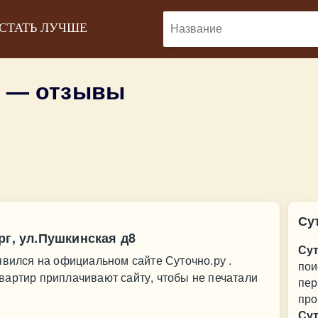
 СТАТЬ ЛУЧШЕ
у — отзывы
Су
рг, ул.Пушкинская д8
Сут
явился на официальном сайте Суточно.ру .
пои
вартир приплачивают сайту, чтобы не печатали
пер
про
Сут