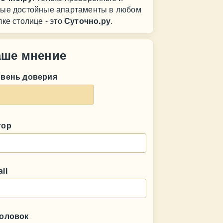
ые достойные апартаменты в любом
лке столице - это
Суточно.ру
.
аше мнение
овень доверия
тор
il
головок