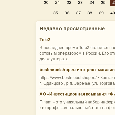
20
21
22
23
24
25
2
35
36
37
38
39
4
Недавно просмотренные
Tele2
В последнее время Tele2 является 
сотовым оператором в России. Его о
дискаунтера, е...
bestmebelshop.ru интернет-магазин
https://www.bestmebelshop.ru/ • Конта
г. Одинцово , р.п. Заречье, ул. Торговая
АО «Инвестиционная компания «
Finam – это уникальный набор информ
кто профессионально работает на фондо