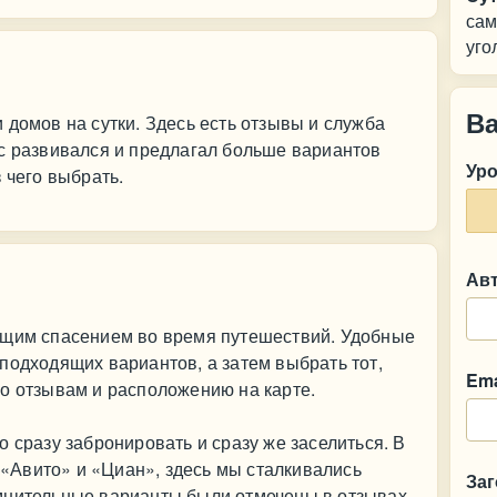
сам
уго
В
 домов на сутки. Здесь есть отзывы и служба
с развивался и предлагал больше вариантов
Ур
 чего выбрать.
Ав
ящим спасением во время путешествий. Удобные
подходящих вариантов, а затем выбрать тот,
Ema
о отзывам и расположению на карте.
 сразу забронировать и сразу же заселиться. В
к «Авито» и «Циан», здесь мы сталкивались
За
мнительные варианты были отмечены в отзывах,