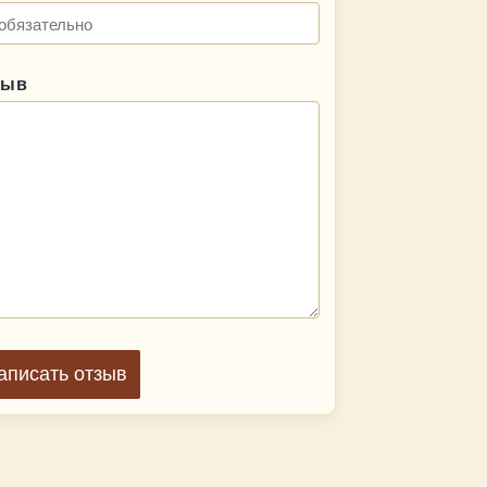
зыв
аписать отзыв