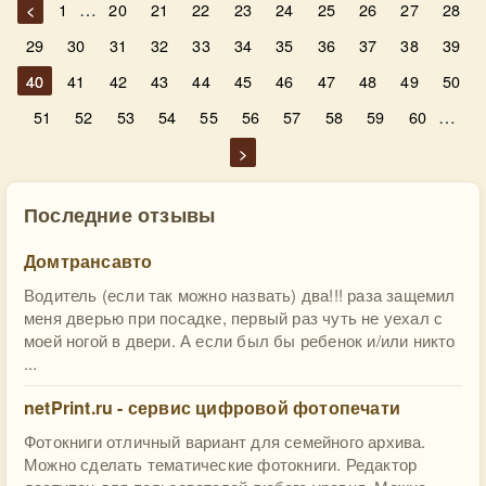
…
<
1
20
21
22
23
24
25
26
27
28
29
30
31
32
33
34
35
36
37
38
39
40
41
42
43
44
45
46
47
48
49
50
…
51
52
53
54
55
56
57
58
59
60
>
Последние отзывы
Домтрансавто
Водитель (если так можно назвать) два!!! раза защемил
меня дверью при посадке, первый раз чуть не уехал с
моей ногой в двери. А если был бы ребенок и/или никто
...
netPrint.ru - сервис цифровой фотопечати
Фотокниги отличный вариант для семейного архива.
Можно сделать тематические фотокниги. Редактор