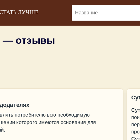
 СТАТЬ ЛУЧШЕ
у — отзывы
Су
додателях
Сут
авлять потребителю всю необходимую
пои
шении которого имеются основания для
пер
й.
про
Сут