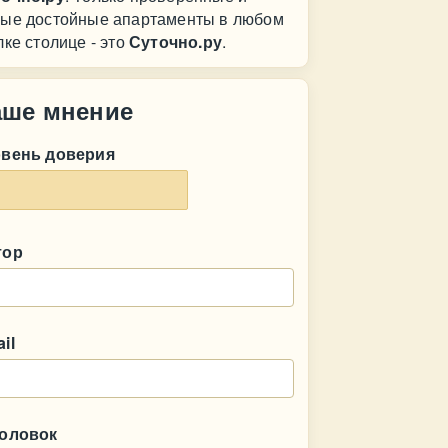
ые достойные апартаменты в любом
лке столице - это
Суточно.ру
.
аше мнение
овень доверия
тор
il
головок