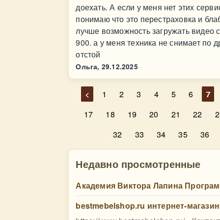
доехать. А если у меня нет этих серв
понимаю что это перестраховка и бла
лучше возможность загружать видео с
900. а у меня техника не снимает по 
отстой
Ольга,
29.12.2025
<
1
2
3
4
5
6
7
17
18
19
20
21
22
2
32
33
34
35
36
Недавно просмотренные
Академия Виктора Лапина Программа
bestmebelshop.ru интернет-магазин