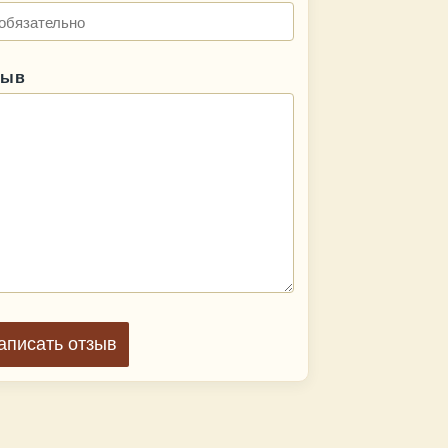
зыв
аписать отзыв