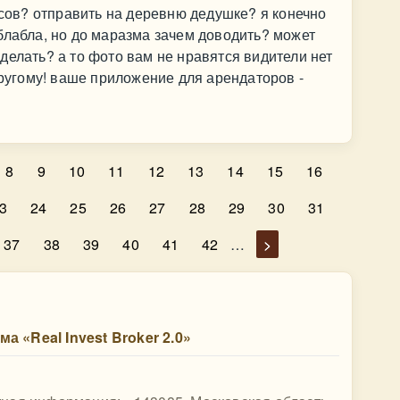
исов? отправить на деревню дедушке? я конечно
блабла, но до маразма зачем доводить? может
делать? а то фото вам не нравятся видители нет
другому! ваше приложение для арендаторов -
8
9
10
11
12
13
14
15
16
3
24
25
26
27
28
29
30
31
37
38
39
40
41
42
…
>
 «Real Invest Broker 2.0»