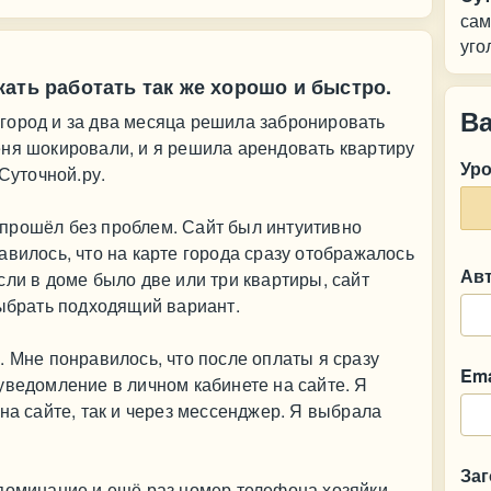
сам
уго
ать работать так же хорошо и быстро.
В
город и за два месяца решила забронировать
еня шокировали, и я решила арендовать квартиру
Ур
 Суточной.ру.
прошёл без проблем. Сайт был интуитивно
авилось, что на карте города сразу отображалось
Ав
сли в доме было две или три квартиры, сайт
выбрать подходящий вариант.
. Мне понравилось, что после оплаты я сразу
Ema
уведомление в личном кабинете на сайте. Я
на сайте, так и через мессенджер. Я выбрала
За
поминание и ещё раз номер телефона хозяйки.