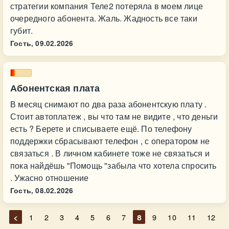
стратегии компания Теле2 потеряла в моем лице
очередного абонента. Жаль. Жадность все таки
губит.
Гость,
09.02.2026
Абонентская плата
В месяц снимают по два раза абонентскую плату .
Стоит автоплатеж , вы что там не видите , что деньги
есть ? Берете и списываете ещё. По телефону
поддержки сбрасывают телефон , с оператором не
связаться . В личном кабинете тоже не связаться и
пока найдёшь "Помощь "забыла что хотела спросить
. Ужасно отношение
Гость,
08.02.2026
<
1
2
3
4
5
6
7
8
9
10
11
12