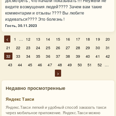
досмотреть , что начали показывать !!!! Неужели не
видите возмущения людей???? Зачем вам такие
комментарии и отзывы ???? Вы любите
издеваться???? Это болезнь !
Гость,
30.11.2023
…
<
1
12
13
14
15
16
17
18
19
20
21
22
23
24
25
26
27
28
29
30
31
32
33
34
35
36
37
38
39
40
41
42
…
43
44
45
46
47
48
49
50
51
52
>
Недавно просмотренные
Яндекс Такси
Яндекс.Такси легкий и удобный способ заказать такси
через мобильное приложение. Яндекс.Такси можно