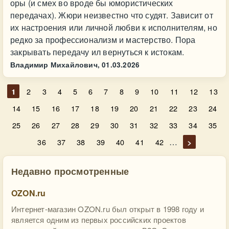
оры (и смех во вроде бы юмористических
передачах). Жюри неизвестно что судят. Зависит от
их настроения или личной любви к исполнителям, но
редко за профессионализм и мастерство. Пора
закрывать передачу ил вернуться к истокам.
Владимир Михайлович,
01.03.2026
1
2
3
4
5
6
7
8
9
10
11
12
13
14
15
16
17
18
19
20
21
22
23
24
25
26
27
28
29
30
31
32
33
34
35
…
36
37
38
39
40
41
42
>
Недавно просмотренные
OZON.ru
Интернет-магазин OZON.ru был открыт в 1998 году и
является одним из первых российских проектов