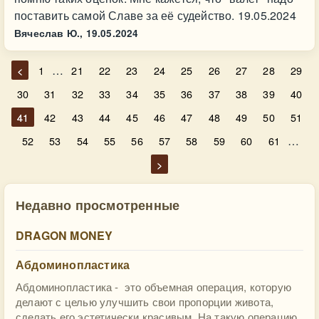
поставить самой Славе за её судейство. 19.05.2024
Вячеслав Ю.,
19.05.2024
…
<
1
21
22
23
24
25
26
27
28
29
30
31
32
33
34
35
36
37
38
39
40
41
42
43
44
45
46
47
48
49
50
51
…
52
53
54
55
56
57
58
59
60
61
>
Недавно просмотренные
DRAGON MONEY
Абдоминопластика
Абдоминопластика - это объемная операция, которую
делают с целью улучшить свои пропорции живота,
сделать его эстетически красивым. На такую операцию