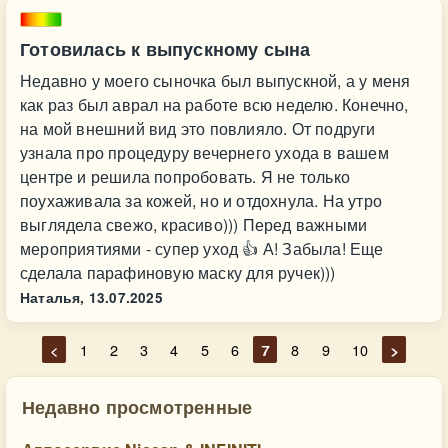
Готовилась к выпускному сына
Недавно у моего сыночка был выпускной, а у меня
как раз был аврал на работе всю неделю. Конечно,
на мой внешний вид это повлияло. От подруги
узнала про процедуру вечернего ухода в вашем
центре и решила попробовать. Я не только
поухаживала за кожей, но и отдохнула. На утро
выглядела свежо, красиво))) Перед важными
мероприятиями - супер уход 👍 А! Забыла! Еще
сделала парафиновую маску для ручек)))
Наталья,
13.07.2025
<
1
2
3
4
5
6
7
8
9
10
>
Недавно просмотренные