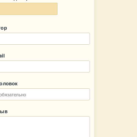
тор
il
головок
зыв