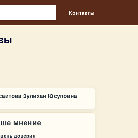
🔎
Контакты
ывы
саитова Зулихан Юсуповна
аше мнение
овень доверия