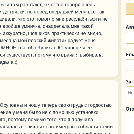
чки там работают, я честно говоря очень
 до тряски, но перед операцией меня все так
ивали, что это помогло мне расслабиться и не
а вообще умничка, онасделала мне такой
Ав
 аккуратно, шовчиков практически не видно,
3 месяца мой плоский животик радует меня
ГРОМНОЕ спасибо Зулихан Юсуповне и ее
Ema
я существует, потому что врача я выбирала
адала :)
За
Юсуповны и ношу теперь свою грудь с гордостью
От
ичение у меня было не с помощью установки
а, поэтому помимо того, что я получила
збавилась от лишних сантиметров в области талии
мать, где нужно убрали, куда нужно прибавили и