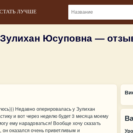
 СТАТЬ ЛУЧШЕ
 Зулихан Юсуповна — отз
Ви
уюсь))) Недавно оперировалась у Зулихан
тику и вот через неделю будет 3 месяца моему
В
могу ему нарадоваться! Вообще хочу сказать
, он оказался очень приветливым и
Ур