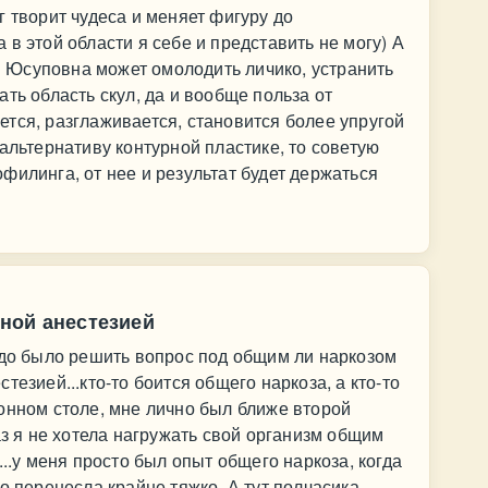
г творит чудеса и меняет фигуру до
в этой области я себе и представить не могу) А
Юсуповна может омолодить личико, устранить
ть область скул, да и вообще польза от
тся, разглаживается, становится более упругой
альтернативу контурной пластике, то советую
филинга, от нее и результат будет держаться
ной анестезией
адо было решить вопрос под общим ли наркозом
тезией...кто-то боится общего наркоза, а кто-то
онном столе, мне лично был ближе второй
аз я не хотела нагружать свой организм общим
...у меня просто был опыт общего наркоза, когда
о перенесла крайне тяжко. А тут полчасика