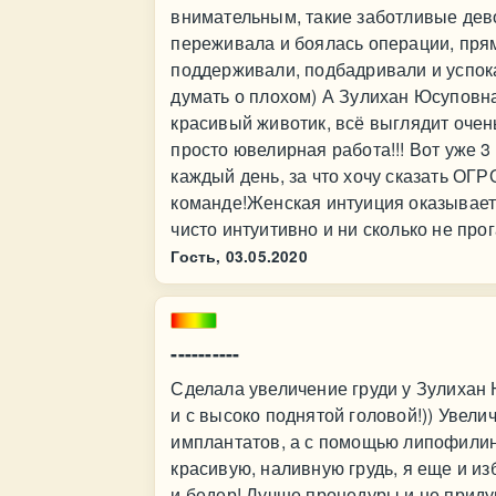
внимательным, такие заботливые дево
переживала и боялась операции, прям
поддерживали, подбадривали и успока
думать о плохом) А Зулихан Юсуповн
красивый животик, всё выглядит очень
просто ювелирная работа!!! Вот уже 
каждый день, за что хочу сказать О
команде!Женская интуиция оказываетс
чисто интуитивно и ни сколько не прог
Гость,
03.05.2020
----------
Сделала увеличение груди у Зулихан 
и с высоко поднятой головой!)) Увел
имплантатов, а с помощью липофилинг
красивую, наливную грудь, я еще и и
и бедер! Лучше процедуры и не приду