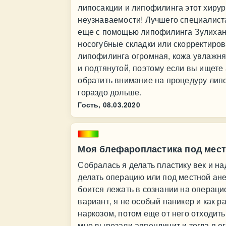
липосакции и липофилинга этот хирур
неузнаваемости! Лучшего специалиста 
еще с помощью липофилинга Зулихан 
носогубные складки или скорректирова
липофилинга огромная, кожа увлажняе
и подтянутой, поэтому если вы ищете 
обратить внимание на процедуру липо
гораздо дольше.
Гость,
08.03.2020
Моя блефаропластика под мест
Собралась я делать пластику век и н
делать операцию или под местной анес
боится лежать в сознании на операци
вариант, я не особый паникер и как р
наркозом, потом еще от него отходить
мне вырезали аппендицит и тогда я ег