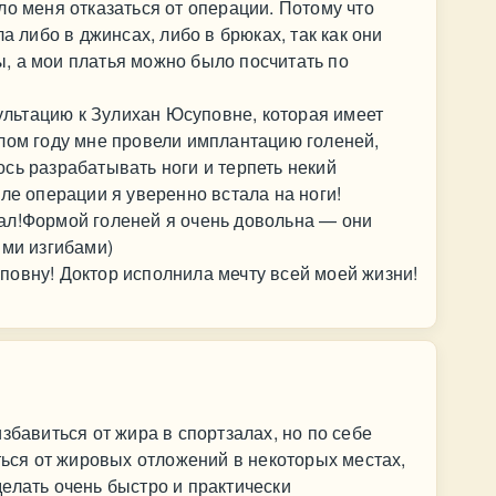
ло меня отказаться от операции. Потому что
а либо в джинсах, либо в брюках, так как они
, а мои платья можно было посчитать по
сультацию к Зулихан Юсуповне, которая имеет
лом году мне провели имплантацию голеней,
сь разрабатывать ноги и терпеть некий
ле операции я уверенно встала на ноги!
ал!Формой голеней я очень довольна — они
ыми изгибами)
овну! Доктор исполнила мечту всей моей жизни!
збавиться от жира в спортзалах, но по себе
ться от жировых отложений в некоторых местах,
елать очень быстро и практически