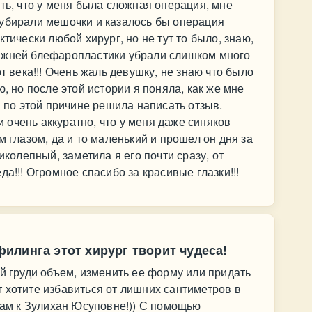
ть, что у меня была сложная операция, мне
 убирали мешочки и казалось бы операция
тически любой хирург, но не тут то было, знаю,
ижней блефаропластики убрали слишком много
т века!!! Очень жаль девушку, не знаю что было
ю, но после этой истории я поняла, как же мне
и по этой причине решила написать отзыв.
очень аккуратно, что у меня даже синяков
м глазом, да и то маленький и прошел он дня за
иколепный, заметила я его почти сразу, от
да!!! Огромное спасибо за красивые глазки!!!
илинга этот хирург творит чудеса!
ей груди объем, изменить ее форму или придать
 хотите избавиться от лишних сантиметров в
 вам к Зулихан Юсуповне!)) С помощью