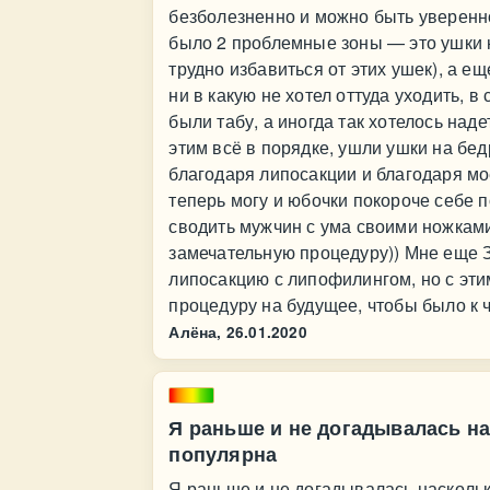
безболезненно и можно быть уверенной
было 2 проблемные зоны — это ушки н
трудно избавиться от этих ушек), а е
ни в какую не хотел оттуда уходить, 
были табу, а иногда так хотелось над
этим всё в порядке, ушли ушки на бед
благодаря липосакции и благодаря м
теперь могу и юбочки покороче себе п
сводить мужчин с ума своими ножками)
замечательную процедуру)) Мне еще 
липосакцию с липофилингом, но с эти
процедуру на будущее, чтобы было к ч
Алёна,
26.01.2020
Я раньше и не догадывалась на
популярна
Я раньше и не догадывалась наскольк