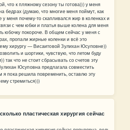
, что к пляжному сезону ты готова))) у меня
а бедрах (думаю, что многие меня поймут, как
ще у меня почему-то скапливался жир в коленках и
в связи с чем юбки и платья выше колена для меня
еть юбочку покороче. В общем сейчас у меня с
рах, пропали жирные коленки и всё это
оему хирургу — Висаитовой Зулихан Юсуповне))
озволить и шортики, чувствую, что летом буду
) так что не стоит сбрасывать со счетов эту
Зулихан Юсуповна предлагала совместить
м я пока решила повременить, оставлю эту
ему стремиться)))
сколько пластическая хирургия сейчас
о пластическая хирургия сейчас популярна, ведь