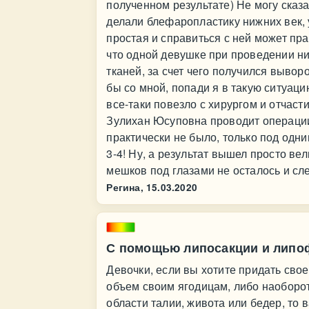
полученном результате) Не могу сказа
делали блефаропластику нижних век,
простая и справиться с ней может прак
что одной девушке при проведении н
тканей, за счет чего получился выворо
бы со мной, попади я в такую ситуаци
все-таки повезло с хирургом и отчаст
Зулихан Юсуповна проводит операции 
практически не было, только под одни
3-4! Ну, а результат вышел просто вел
мешков под глазами не осталось и сле
Регина,
15.03.2020
С помощью липосакции и липоф
Девочки, если вы хотите придать сво
объем своим ягодицам, либо наоборот
области талии, живота или бедер, то