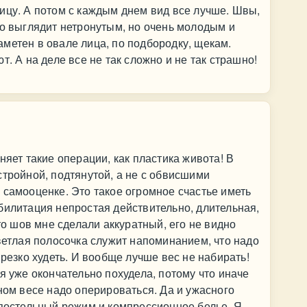
ицу. А потом с каждым днем вид все лучше. Швы,
цо выглядит нетронутым, но очень молодым и
метен в овале лица, по подбородку, щекам.
т. А на деле все не так сложно и не так страшно!
няет такие операции, как пластика живота! В
стройной, подтянутой, а не с обвисшими
 самооценке. Это такое огромное счастье иметь
билитация непростая действительно, длительная,
что шов мне сделали аккуратный, его не видно
светлая полосочка служит напоминанием, что надо
 резко худеть. И вообще лучше вес не набирать!
я уже окончательно похудела, потому что иначе
ном весе надо оперироваться. Да и ужасного
 постельный режим и компрессионное белье. Я