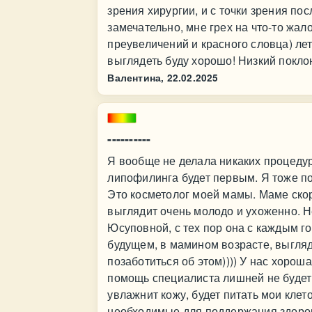
зрения хирургии, и с точки зрения п
замечательно, мне грех на что-то жал
преувеличений и красного словца) лет 
выглядеть буду хорошо! Низкий покл
Валентина,
22.02.2025
----------
Я вообще не делала никаких процедур
липофилинга будет первым. Я тоже по
Это косметолог моей мамы. Маме скоро
выглядит очень молодо и ухоженно. Н
Юсуповной, с тех пор она с каждым го
будущем, в мамином возрасте, выгляд
позаботиться об этом)))) У нас хорош
помощь специалиста лишней не будет
увлажнит кожу, будет питать мои кле
необходимые для поддержания здоровь