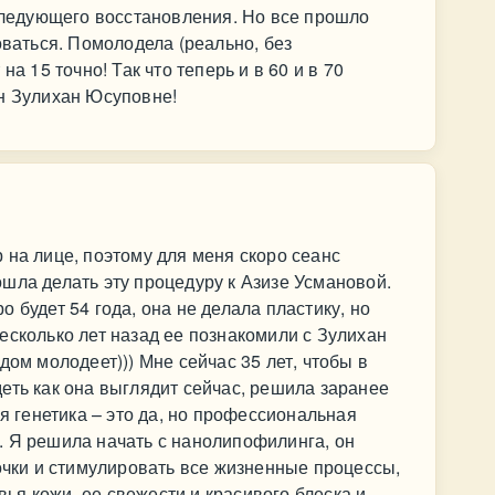
оследующего восстановления. Но все прошло
оваться. Помолодела (реально, без
на 15 точно! Так что теперь и в 60 и в 70
он Зулихан Юсуповне!
 на лице, поэтому для меня скоро сеанс
шла делать эту процедуру к Азизе Усмановой.
 будет 54 года, она не делала пластику, но
есколько лет назад ее познакомили с Зулихан
дом молодеет))) Мне сейчас 35 лет, чтобы в
еть как она выглядит сейчас, решила заранее
ая генетика – это да, но профессиональная
. Я решила начать с нанолипофилинга, он
точки и стимулировать все жизненные процессы,
я кожи, ее свежести и красивого блеска и