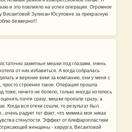
маю и это повлияло на успех операции. Огромное
у Висаитовой Зулихан Юсуповне за прекрасную
юблю безмерно!!!
остаточно заметные мешки под глазами, очень
отела от них избавиться. А когда собралась
елать и верхние веки за компанию, они у меня с
, просто строение такое. Операция прошла
 тоже, ничего не болело, только иногда хотелось
 оценить почти сразу, мешки пропали сразу, а
е. Когда все отеки сошли, то результат был
...очень радует тот факт, что мимика моя никак
чувства стянутости. Эффект от блефаропластики
отрясающей женщины - хирурга, Висаитовой