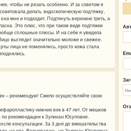
нее, чтобы не резать особенно. И за советом я
советовала делать эндоскопическую подтяжку,
она мне и подходит. Подтянуть верхнюю треть, а
ласна. Это плюс, что при таком виде подтяжки
Ав
ообще сплошные плюсы. И на себе я увидела
 Лицо выглядит значительно моложе и свежее.
ерты лица не поменялись, просто кожа стала
Ema
иподнялись.
За
ек – рекомендую! Смело осуществляйте свою
От
ефаропластику нижних век в 47 лет. От мешков
ь по рекомендации к Зулихан Юсуповне.
осле консультации. За 3 дня до вмешательства
ила, не ела. Волновалась, но Зулихан Юсуповна