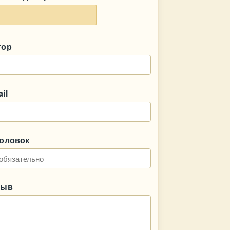
тор
il
головок
зыв