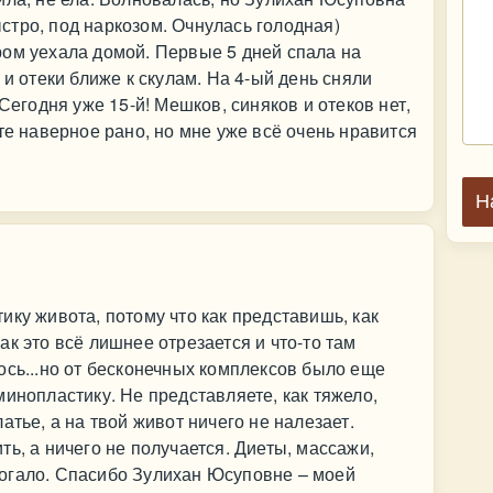
тро, под наркозом. Очнулась голодная)
ром уехала домой. Первые 5 дней спала на
 и отеки ближе к скулам. На 4-ый день сняли
 Сегодня уже 15-й! Мешков, синяков и отеков нет,
те наверное рано, но мне уже всё очень нравится
Н
ику живота, потому что как представишь, как
к это всё лишнее отрезается и что-то там
ось...но от бесконечных комплексов было еще
минопластику. Не представляете, как тяжело,
атье, а на твой живот ничего не налезает.
ь, а ничего не получается. Диеты, массажи,
огало. Спасибо Зулихан Юсуповне – моей