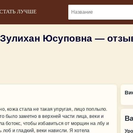
 СТАТЬ ЛУЧШЕ
 Зулихан Юсуповна — отз
Ви
о, кожа стала не такая упругая, лицо поплыло.
о было заметно в верхней части лица, веки и
В
ла ботокс, чтобы избавиться от морщин на лбу и
 лоб и гладкий, веки нависли. Я хотела
Ур