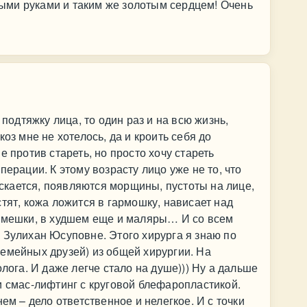
ми руками и таким же золотым сердцем! Очень
 подтяжку лица, то один раз и на всю жизнь,
оз мне не хотелось, да и кроить себя до
е против стареть, но просто хочу стареть
перации. К этому возрасту лицо уже не то, что
пускается, появляются морщины, пустоты на лице,
тят, кожа ложится в гармошку, нависает над
е мешки, в худшем еще и маляры… И со всем
 Зулихан Юсуповне. Этого хирурга я знаю по
емейных друзей) из общей хирургии. На
олога. И даже легче стало на душе))) Ну а дальше
и смас-лифтинг с круговой блефаропластикой.
ем – дело ответственное и нелегкое. И с точки