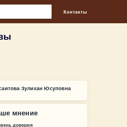
🔎
Контакты
ывы
саитова Зулихан Юсуповна
аше мнение
овень доверия