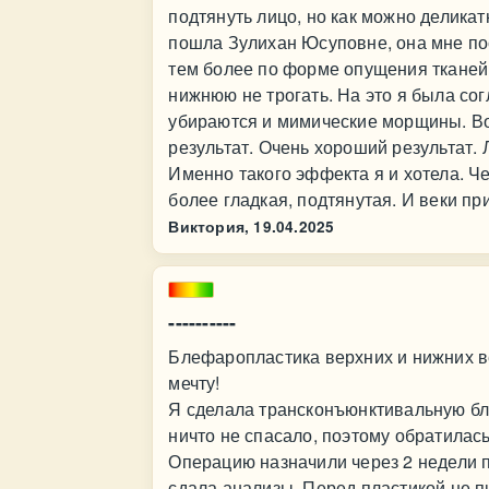
подтянуть лицо, но как можно деликат
пошла Зулихан Юсуповне, она мне по
тем более по форме опущения тканей 
нижнюю не трогать. На это я была сог
убираются и мимические морщины. В
результат. Очень хороший результат.
Именно такого эффекта я и хотела. Ч
более гладкая, подтянутая. И веки пр
Виктория,
19.04.2025
----------
Блефаропластика верхних и нижних в
мечту!
Я сделала трансконъюнктивальную бл
ничто не спасало, поэтому обратилас
Операцию назначили через 2 недели п
сдала анализы. Перед пластикой не п