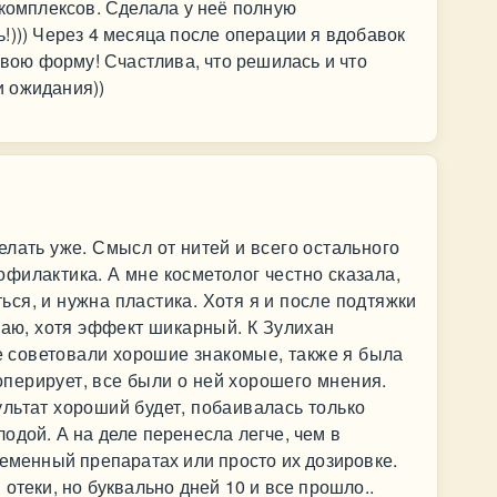
 комплексов. Сделала у неё полную
!))) Через 4 месяца после операции я вдобавок
свою форму! Счастлива, что решилась и что
 ожидания))
делать уже. Смысл от нитей и всего остального
офилактика. А мне косметолог честно сказала,
ься, и нужна пластика. Хотя я и после подтяжки
аю, хотя эффект шикарный. К Зулихан
е советовали хорошие знакомые, также я была
оперирует, все были о ней хорошего мнения.
ультат хороший будет, побаивалась только
лодой. А на деле перенесла легче, чем в
ременный препаратах или просто их дозировке.
отеки, но буквально дней 10 и все прошло..