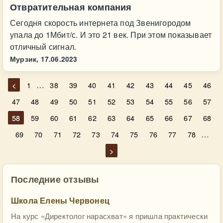
Отвратительная компания
Сегодня скорость интернета под Звенигородом
упала до 1Мбит/с. И это 21 век. При этом показывает
отличный сигнал.
Мурзик,
17.06.2023
…
<
1
38
39
40
41
42
43
44
45
46
47
48
49
50
51
52
53
54
55
56
57
58
59
60
61
62
63
64
65
66
67
68
…
69
70
71
72
73
74
75
76
77
78
>
Последние отзывы
Школа Елены Червонец
На курс «Директолог нарасхват» я пришла практически