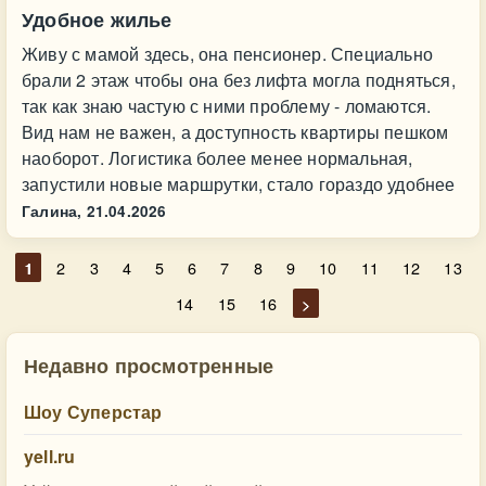
Удобное жилье
Живу с мамой здесь, она пенсионер. Специально
брали 2 этаж чтобы она без лифта могла подняться,
так как знаю частую с ними проблему - ломаются.
Вид нам не важен, а доступность квартиры пешком
наоборот. Логистика более менее нормальная,
запустили новые маршрутки, стало гораздо удобнее
Галина,
21.04.2026
1
2
3
4
5
6
7
8
9
10
11
12
13
14
15
16
>
Недавно просмотренные
Шоу Суперстар
yell.ru