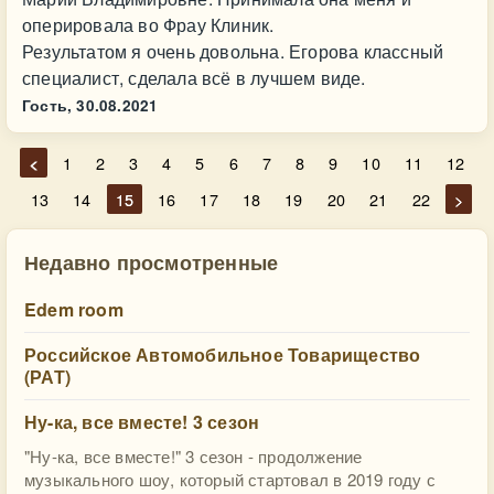
оперировала во Фрау Клиник.
Результатом я очень довольна. Егорова классный
специалист, сделала всё в лучшем виде.
Гость,
30.08.2021
<
1
2
3
4
5
6
7
8
9
10
11
12
13
14
15
16
17
18
19
20
21
22
>
Недавно просмотренные
Edem room
Российское Автомобильное Товарищество
(РАТ)
Ну-ка, все вместе! 3 сезон
"Ну-ка, все вместе!" 3 сезон - продолжение
музыкального шоу, который стартовал в 2019 году с