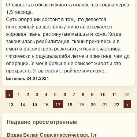
Отечность в области живота полностью сошла через
1,5 месяца.
Суть операции состоит в том, что делается
поперечный разрез внизу живота, отсекается
жировая ткань, растянутые мышцы и кожа. Когда
закончилась реабилитация, ткани прижились и я
смогла рассмотреть результат, я была счастлива.
Физически я ощущала себя легче и приятнее, чем до
операции. У меня больше не свисает живот и это
прекрасно. Я выгляжу стройнее и моложе.
Евгения,
24.01.2021
<
1
2
3
4
5
6
7
8
9
10
11
12
13
14
15
16
17
18
19
20
21
22
>
Недавно просмотренные
Водка Белая Сова классическая, 1л